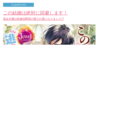
この結婚は絶対に回避します！
逃走令嬢は絶倫伯爵様の愛され妻になりました!?