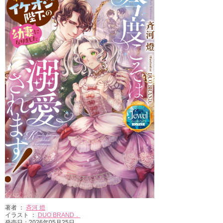
著者 ：
斉河 燈
イラスト ：
DUO BRAND．
発売日：2026年05月25日