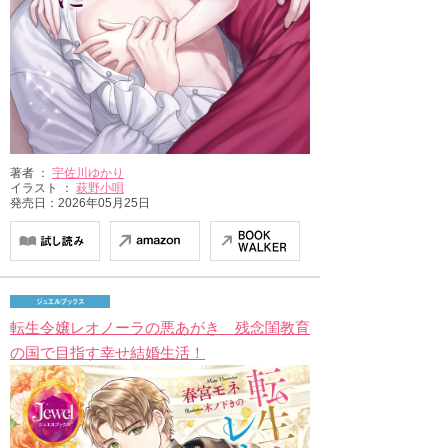
著者 ：
宇佐川ゆかり
イラスト ：
萩野小唄
発売日：2026年05月25日
転生令嬢レオノーラの悪あがき 残念閨教育
の国で目指す幸せ結婚生活！