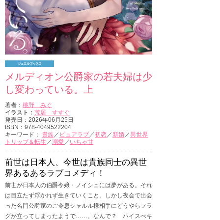
メルディオン公爵家の若夫婦は少
し変わっている。上
著者：
桃野 みぐ
イラスト：
荒居 すすぐ
発売日：2026年06月25日
ISBN：978-4049522204
キーワード：
貴族
／
ピュアラブ
／
初恋
／
新婚
／
異世界
トリップ＆転生
／
溺愛
／
いちゃ甘
前世は日本人、今世は貴族同士の異世
界あるあるラブコメディ！
前世が日本人の伯爵令嬢・ノイシュには夢がある。それ
は目立たず浮かれず生きていくこと。しかし夜会で出会
った名門公爵家のご令息シャルル様相手にどうやらフラ
グが立ってしまったようで……。なんで？ ハイスぺキ