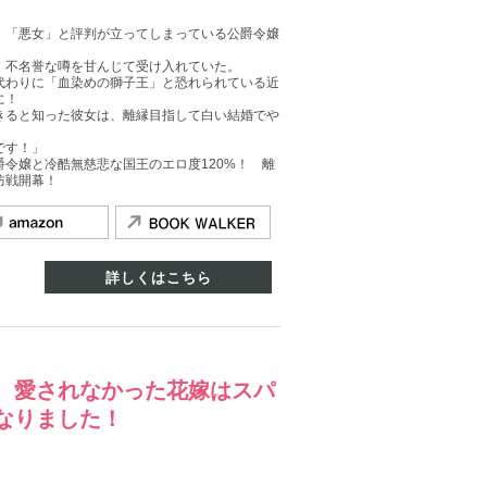
、「悪女」と評判が立ってしまっている公爵令嬢
、不名誉な噂を甘んじて受け入れていた。
代わりに「血染めの獅子王」と恐れられている近
に！
きると知った彼女は、離縁目指して白い結婚でや
です！」
令嬢と冷酷無慈悲な国王のエロ度120%！ 離
防戦開幕！
詳しくはこちら
、愛されなかった花嫁はスパ
なりました！