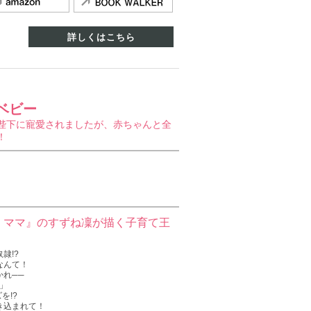
詳しくはこちら
ベビー
陛下に寵愛されましたが、赤ちゃんと全
！
・ママ』のすずね凜が描く子育て王
隷!?
なんて！
れ──
」
を!?
き込まれて！