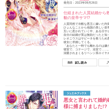
発売日：2023年09月26日
仕組まれた人質結婚から
貌の皇帝サマ!?
人質同然で冷酷な悪王に嫁いだ内
ひょんなことから他国の美しい皇
互いに惹かれていく中、ある日サ
自分の結婚が実は無効だったと知
レオニウスはサビーネを救うため
彼女に求婚してくる。
「あなたと一時でも離れるのは嫌
寝室で、コテージで、浴室で……
溺愛されまくるリベンジ系ロイヤ
悪女と言われて婚約
様に捕まりました!?