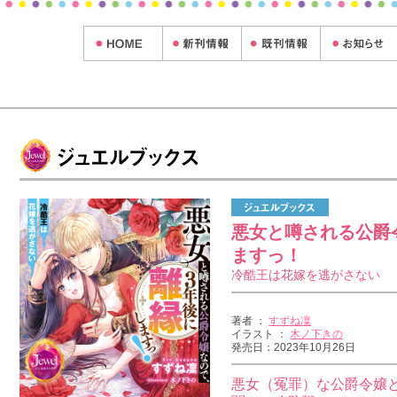
悪女と噂される公爵
ますっ！
冷酷王は花嫁を逃がさない
著者 ：
すずね凜
イラスト ：
木ノ下きの
発売日：2023年10月26日
悪女（冤罪）な公爵令嬢