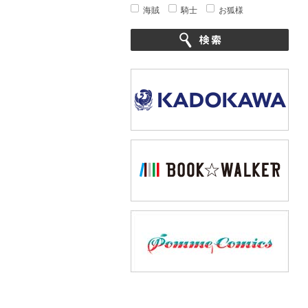
海賊
騎士
お狐様