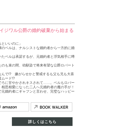
×イジワル公爵の婚約破棄から始まる
るといいのに」
嬢のベルは、ナルシストな婚約者から一方的に婚
いたベルは承諾するが、元婚約者と浮気相手に噂
。
たのも束の間、幼馴染で将来有望な公爵ロバート
んで!? 嫌がらせかと警戒するも父も兄も大喜
ムード!?
でろに甘やかされキスされて……。ベルもロバー
、相思相愛になった二人へ元婚約者の魔の手が！
で元婚約者にギャフンと言わせ、完璧なハッピー
詳しくはこちら