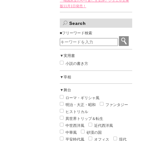
『傾国悪女のやり直し王女譚』ジュエル文庫
版11月1日発売！
Search
■フリーワード検索
▼実用書
小説の書き方
▼宰相
▼舞台
ローマ・ギリシャ風
明治・大正・昭和
ファンタジー
ヒストリカル
異世界トリップ＆転生
中世西洋風
近代西洋風
中華風
砂漠の国
平安時代風
オフィス
現代