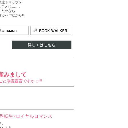
還トリップ!?
むことに……。
のためなら
るパパだから!!
詳しくはこちら
産みまして
と溺愛宣言ですかっ!!!
界転生×ロイヤルロマンス
サ。
クハルト。