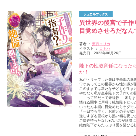
異世界の後宮で子作
目覚めさせろだなん
著者 ：
葉月エリカ
イラスト ：
コトハ
発売日：2023年06月26日
陛下の性教育係になった
か！
私がトリップした先は中華風の異
ワケあってこの世界から性知識が消
このままでは新たな子どもが生ま
やむなく私が皇帝陛下の子作りの
……って私だって未経験──困ります
慣れぬ閨事に戸惑う純情陛下だっ
いったん本能に目覚めたらケダモ
「一日でも早く、お前との子が欲
逞しすぎる巨根から熱い精を夜ご
ご懐妊待ったなし♥のハズが陰謀に
絶倫陛下からたっぷり愛を浴びる