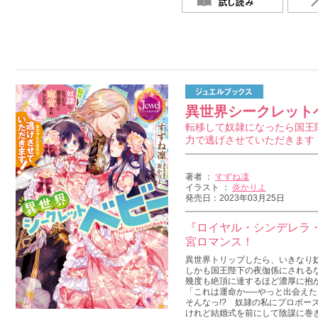
異世界シークレット
転移して奴隷になったら国王
力で逃げさせていただきます
著者 ：
すずね凜
イラスト ：
炎かりよ
発売日：2023年03月25日
『ロイヤル・シンデレラ
宮ロマンス！
異世界トリップしたら、いきなり奴
しかも国王陛下の夜伽係にされる
幾度も絶頂に達するほど濃厚に抱か
「これは運命か──やっと出会えた
そんなっ!? 奴隷の私にプロポーズ
けれど結婚式を前にして陰謀に巻