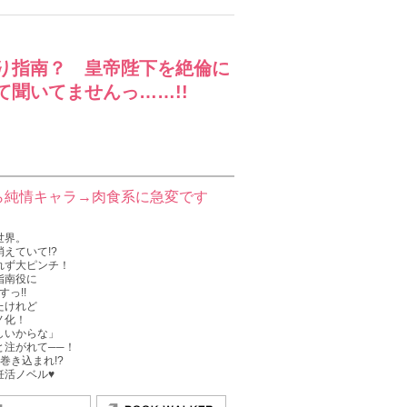
り指南？ 皇帝陛下を絶倫に
て聞いてませんっ……!!
ら純情キャラ→肉食系に急変です
世界。
えていて!?
れず大ピンチ！
指南役に
っ!!
たけれど
ノ化！
しいからな」
と注がれて──！
巻き込まれ!?
妊活ノベル♥