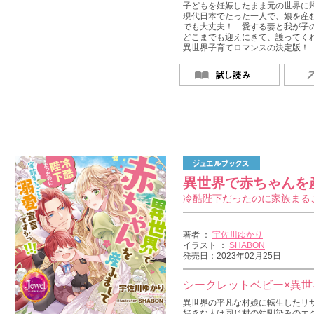
子どもを妊娠したまま元の世界に帰
現代日本でたった一人で、娘を産
でも大丈夫！ 愛する妻と我が子
どこまでも迎えにきて、護ってくれ
異世界子育てロマンスの決定版！
異世界で赤ちゃんを
冷酷陛下だったのに家族まるご
著者 ：
宇佐川ゆかり
イラスト ：
SHABON
発売日：2023年02月25日
シークレットベビー×異世
異世界の平凡な村娘に転生したリ
好きな人は同じ村の幼馴染みのエ