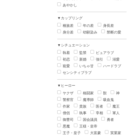
あやかし
▼カップリング
種族差
年の差
身長差
身分差
幼馴染み
禁断の愛
▼シチュエーション
執着
監禁
ピュアラブ
初恋
新婚
強引
溺愛
寵愛
いちゃ甘
ハードラブ
センシティブラブ
▼ヒーロー
ヤクザ
格闘家
獣
神
警察官
魔導師
吸血鬼
作家
貴族
医者
魔王
僧侶
執事
宰相
軍人
御曹司
国会議員
勇者
悪魔
王様・皇帝
王子・皇子
大富豪
実業家