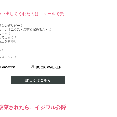
救い出してくれたのは、クールで美
気な令嬢サビーネ。
帝・レオニウスと親交を深めることに。
ビーネは
ってしまう！
悪王を断罪し
だ」
。
ルロマンス！
詳しくはこちら
破棄されたら、イジワル公爵