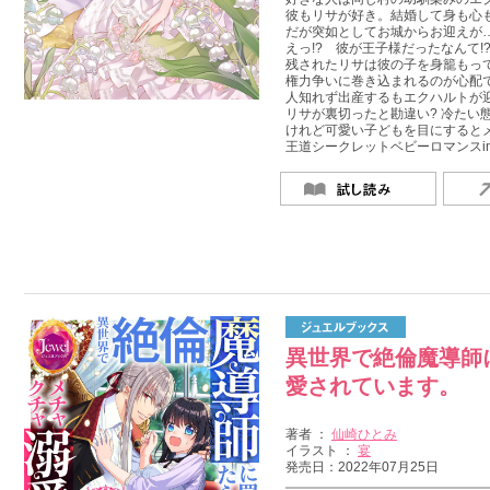
彼もリサが好き。結婚して身も心
だが突如としてお城からお迎えが…
えっ!? 彼が王子様だったなんて!
残されたリサは彼の子を身籠もって
権力争いに巻き込まれるのが心配
人知れず出産するもエクハルトが迎
リサが裏切ったと勘違い? 冷たい態
けれど可愛い子どもを目にするとメ
王道シークレットベビーロマンスin
異世界で絶倫魔導師
愛されています。
著者 ：
仙崎ひとみ
イラスト ：
宴
発売日：2022年07月25日