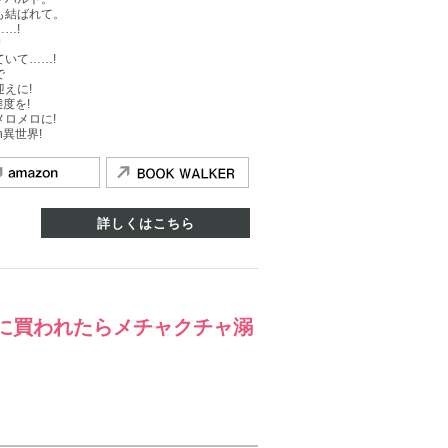
も結ばれて。
…!
?
いて……!
で
えに!
度を!
ロメロに!
異世界!
詳しくはこちら
に買われたらメチャクチャ溺