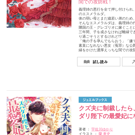
閨での攻防戦！
義理姉の悪行を全て押し付けられ
のエスメラルダ。
体の弱い母とまだ歳若い弟のため
そんなエスメラルダは、義理姉の
隣国の王・グレゴリオに嫁ぐこと
三年間、子を成さなければ離縁で
り過ごそうとするけれど!?
「俺の子を孕んでもらおう」「嫌
素直になれない悪女（冤罪）な公爵
縁をかけた濃厚えっちな閨での攻
クズ夫に制裁したら
ダリ陛下の最愛妃に
著者 ：
宇佐川ゆかり
イラスト ：
蘭 蒼史