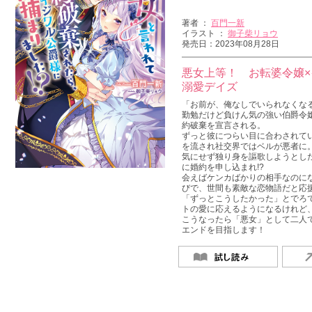
著者 ：
百門一新
イラスト ：
御子柴リョウ
発売日：2023年08月28日
悪女上等！ お転婆令嬢
溺愛デイズ
「お前が、俺なしでいられなくな
勤勉だけど負けん気の強い伯爵令
約破棄を宣言される。
ずっと彼につらい目に合わされて
を流され社交界ではベルが悪者に
気にせず独り身を謳歌しようとし
に婚約を申し込まれ!?
会えばケンカばかりの相手なのにな
びで、世間も素敵な恋物語だと応援
「ずっとこうしたかった」とでろ
トの愛に応えるようになるけれど
こうなったら「悪女」として二人
エンドを目指します！