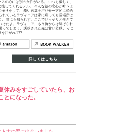
ースの心には別の女性がいる。 いつも優しく、
に接してくれるメル。 そんな彼の恋心が叶うよ
の振りをして、 酷い言葉を浴びせ一方的に婚約
げられているラヴィニアは家に戻っても居場所は
に。 誰にも知られず、ここでひっそりと生きて
見つけたよ。ラヴィニア。もう俺からは逃げられ
攫ってしまう。誘拐された先は甘い監獄。 そこ
を注がれて!?
詳しくはこちら
夏休みをすごしていたら、お
ことになった。
オトナの恋に出会いました。