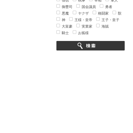
僧侶
執事
宰相
軍人
御曹司
国会議員
勇者
悪魔
ヤクザ
格闘家
獣
神
王様・皇帝
王子・皇子
大富豪
実業家
海賊
騎士
お狐様