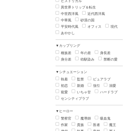
ヒストリカル
異世界トリップ＆転生
中世西洋風
近代西洋風
中華風
砂漠の国
平安時代風
オフィス
現代
あやかし
▼カップリング
種族差
年の差
身長差
身分差
幼馴染み
禁断の愛
▼シチュエーション
執着
監禁
ピュアラブ
初恋
新婚
強引
溺愛
寵愛
いちゃ甘
ハードラブ
センシティブラブ
▼ヒーロー
警察官
魔導師
吸血鬼
作家
貴族
医者
魔王