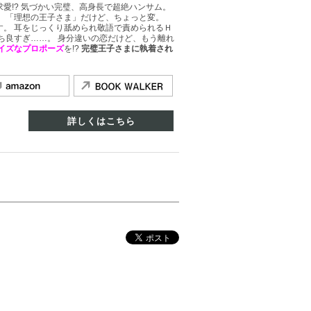
愛!? 気づかい完璧、高身長で超絶ハンサム。
。 「理想の王子さま」だけど、ちょっと変。
す。 耳をじっくり舐められ敬語で責められるＨ
ち良すぎ……。 身分違いの恋だけど、もう離れ
イズなプロポーズ
を!?
完璧王子さまに執着され
詳しくはこちら