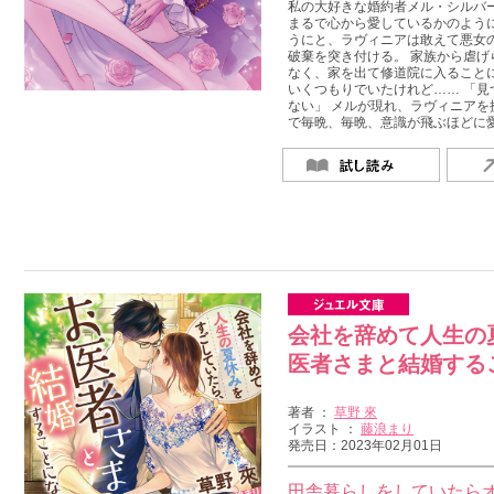
私の大好きな婚約者メル・シルバ
まるで心から愛しているかのよう
うにと、ラヴィニアは敢えて悪女
破棄を突き付ける。 家族から虐
なく、家を出て修道院に入ること
いくつもりでいたけれど…… 「
ない」 メルが現れ、ラヴィニアを
で毎晩、毎晩、意識が飛ぶほどに愛
会社を辞めて人生の
医者さまと結婚する
著者 ：
草野 來
イラスト ：
藤浪まり
発売日：2023年02月01日
田舎暮らしをしていたら