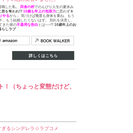
退職した私。
田舎の村
でのんびり人生の夏休み
唇を奪われ!?
10歳も年上の包容力
に思わず
キ
りやる
から」 気づけば幾度も身体を重ね、もう
チ。もう結婚したくないはず。 別れを決意し、
てきた彼の
不器用な告白
とは──!?
10歳年上のお
暮らしラブ
詳しくはこちら
ト！（ちょっと変態だけど、
すぎるシンデレラ☆ラブコメ