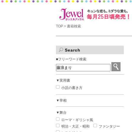
TOP
> 書籍検索
Search
■フリーワード検索
▼実用書
小説の書き方
▼宰相
▼舞台
ローマ・ギリシャ風
明治・大正・昭和
ファンタジー