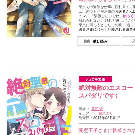
東京での過酷な仕事に疲れ果てて
……のつもりがお隣の
お医者さんに
ュン
。 「緊張しないでね。
ゆっく
離れられない。 けれど彼はバツイ
東京に帰ろうとしたその晩、 追っ
医者さまにじっくり愛される田舎
絶対無敵のエスコー
スパダリです）
著者 ：
斉河 燈
イラスト ：
藤浪まり
発売日：2017年08月01日
完璧王子さまに執着され