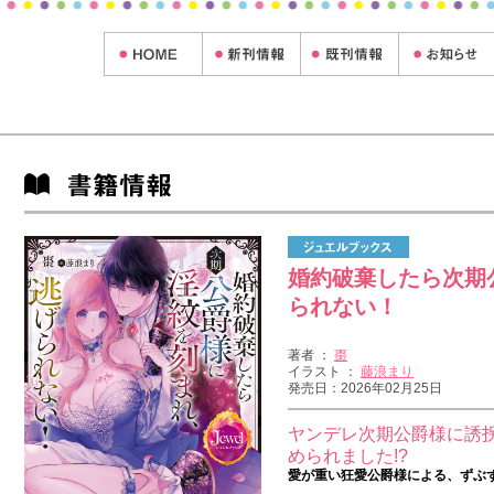
婚約破棄したら次期
られない！
著者 ：
棗
イラスト ：
藤浪まり
発売日：2026年02月25日
ヤンデレ次期公爵様に誘
められました!?
愛が重い狂愛公爵様による、ずぶ