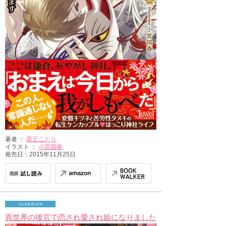
著者 ：
斎王ことり
イラスト ：
小宮国春
発売日：2015年11月25日
異世界の後宮で恋され愛され姫になりました