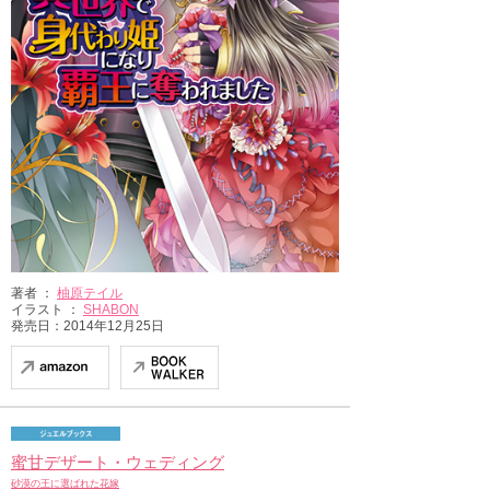
著者 ：
柚原テイル
イラスト ：
SHABON
発売日：2014年12月25日
蜜甘デザート・ウェディング
砂漠の王に選ばれた花嫁