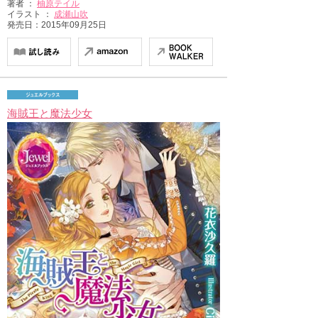
著者 ：
柚原テイル
イラスト ：
成瀬山吹
発売日：2015年09月25日
海賊王と魔法少女