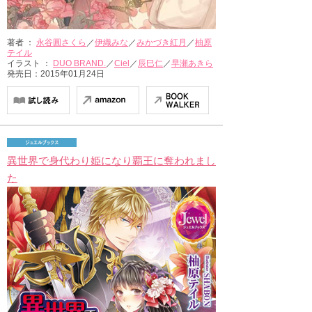
著者 ：
永谷圓さくら
／
伊織みな
／
みかづき紅月
／
柚原
テイル
イラスト ：
DUO BRAND.
／
Ciel
／
辰巳仁
／
早瀬あきら
発売日：2015年01月24日
異世界で身代わり姫になり覇王に奪われまし
た