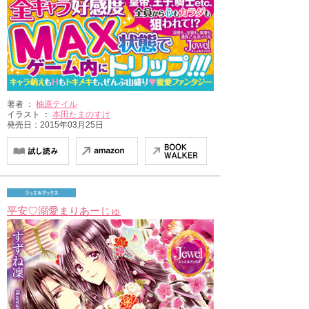
著者 ：
柚原テイル
イラスト ：
本田たまのすけ
発売日：2015年03月25日
平安♡溺愛まりあーじゅ