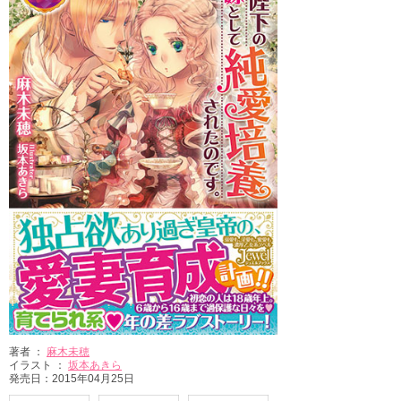
著者 ：
麻木未穂
イラスト ：
坂本あきら
発売日：2015年04月25日