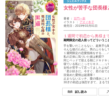
女性が苦手な団長様
著者 ：
百門一新
イラスト ：
アオイ冬子
発売日：2019年03月01日
１週間で初恋から奥様ま
期間限定の恋人役ってどういうこ
手を繋いだこともない、超奥手な
そんな彼のために、男のふりをし
１週間限定の恋愛指南をする……
私の正体に気づいた彼は豹変!?
同じベッドで迎える朝にドキドキ
寝ている私にこっそりキス……っ
女性が苦手って言ってましたよね!
「君が好きだ。今すぐ、君の全て
目覚めた愛情は超濃厚！
止まらないエッチ、愛の囁きにと
30才の初恋は強烈すぎて、まるで息