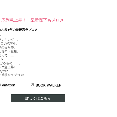
、序列急上昇！ 皇帝陛下もメロメ
っぷり♥年の差後宮ラブコメ
──
ランキング」。
番目の劣等生。
夢のまた夢。
な青年・菫星。
まって……
!?
捧げるもの……。
グ急上昇!
なの?
差後宮ラブコメ!
詳しくはこちら