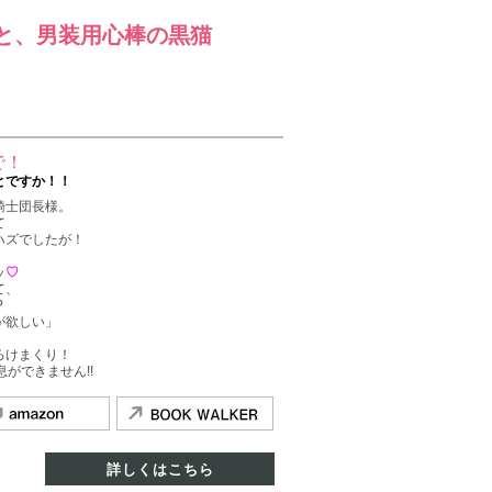
と、男装用心棒の黒猫
で！
とですか！！
騎士団長様。
て
ハズでしたが！
ッ
♡
て、
?
が欲しい」
ろけまくり！
ができません!!
詳しくはこちら