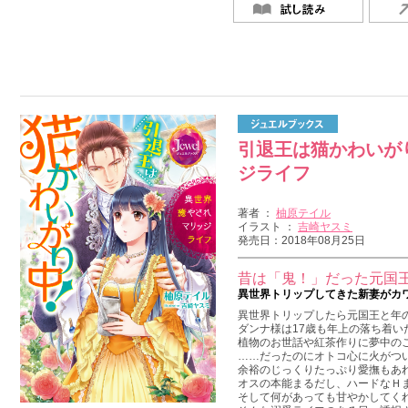
引退王は猫かわいが
ジライフ
著者 ：
柚原テイル
イラスト ：
吉崎ヤスミ
発売日：2018年08月25日
昔は「鬼！」だった元国王
異世界トリップしてきた新妻がカワ
異世界トリップしたら元国王と年の
ダンナ様は17歳も年上の落ち着い
植物のお世話や紅茶作りに夢中の
……だったのにオトコ心に火がつ
余裕のじっくりたっぷり愛撫もあ
オスの本能まるだし、ハードなＨ
そして何があっても甘やかしてく