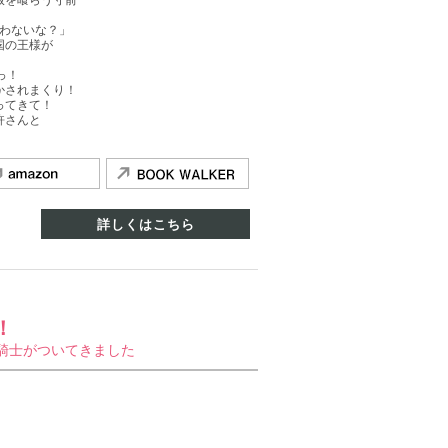
放を喰らう寸前
！
まわないな？」
国の王様が
っ！
かされまくり！
ってきて！
許さんと
詳しくはこちら
！
騎士がついてきました