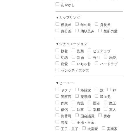
あやかし
▼カップリング
種族差
年の差
身長差
身分差
幼馴染み
禁断の愛
▼シチュエーション
執着
監禁
ピュアラブ
初恋
新婚
強引
溺愛
寵愛
いちゃ甘
ハードラブ
センシティブラブ
▼ヒーロー
ヤクザ
格闘家
獣
神
警察官
魔導師
吸血鬼
作家
貴族
医者
魔王
僧侶
執事
宰相
軍人
御曹司
国会議員
勇者
悪魔
王様・皇帝
王子・皇子
大富豪
実業家