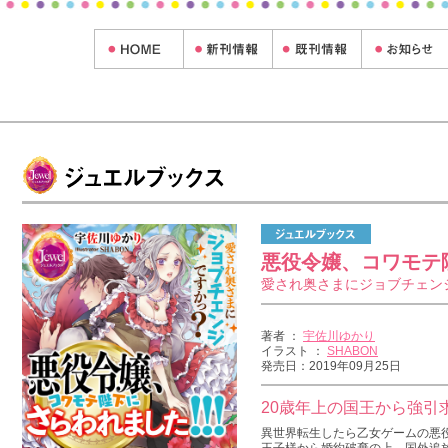
悪役令嬢、コワモテ陛
愛され奥さまにジョブチェン
著者 ：
宇佐川ゆかり
イラスト ：
SHABON
発売日：2019年09月25日
20歳年上の国王から強引
異世界転生したら乙女ゲームの悪