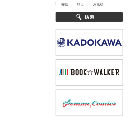
海賊
騎士
お狐様