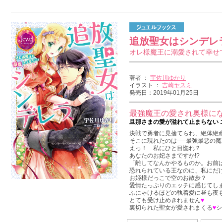
追放聖女はシンデレ
オレ様魔王に溺愛されて幸せ
著者 ：
宇佐川ゆかり
イラスト ：
吉崎ヤスミ
発売日：2019年01月25日
最強魔王の愛され奥様になっ
旦那さまの愛が溢れて止まらない 
決戦で勇者に見捨てられ、絶体絶
そこに現れたのは──最強最悪の魔
えっ！ 私にひと目惚れ？
あなたのお妃さまですか!?
「離してなんかやるものか。お前
恐れられている王なのに、私にだ
お姫様だっこで空のお散歩？
愛情たっぷりのエッチに感じてし
ふにゃけるほどの執着愛に昼も夜
とても受け止めきれません
♥
裏切られた聖女が愛されまくる
♥
シ