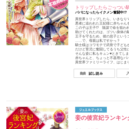
トリップしたらごっつい
パパになったらイクメン奮闘中!?
異世界トリップしたら、いきなり
悪者に追われた王妃様に赤ちゃん
この子は王子!? 陰謀で命を狙われ
助けてくれたのは、ゴツい身体の
王子を守るため、彼の息子という
……で、母親は私ですかっ？
騎士様はコワモテで武骨で子ども
だけど育児に奮闘してるうち父性に
そんな姿に私もキュン♥ときてしまい
赤ちゃんと、ちょっと不器用なパ
異世界ファミリーライフ、はじま
妾の後宮妃ランキン