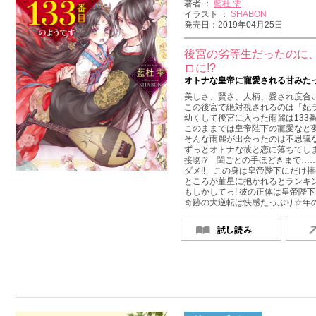
著者 ：
藍杜 雫
イラスト ：
SHABON
発売日：2019年04月25日
後宮の劣等生だったのに
ロに!?
オトナな皇帝に寵愛される甘みた
美しさ、賢さ、人柄、愛され度合い
この後宮で絶対視されるのは「妃
幼くして後宮に入った雨麗は133
このままでは皇帝陛下の寵愛など
そんな雨麗が出会ったのは不思議
ずっとオトナな彼と恋に落ちてし
接吻!? 閨ごとの手ほどきまで……
ダメ!! この身は皇帝陛下にだけ
ところが菫星に抱かれるとランキン
もしかしてっ! 彼の正体は皇帝陛下
奇跡の大逆転は快感たっぷり☆年の