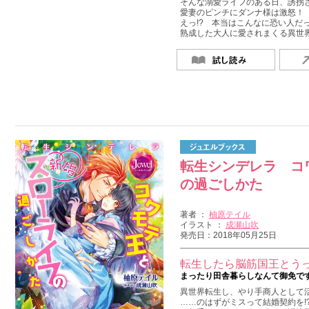
そんな溺愛ライフのある日、誘拐
愛妻のピンチにダンナ様は激怒！
えっ!? 本当はこんなに恐い人だっ
熟成した大人に愛されまくる異世
転生シンデレラ コ
の過ごしかた
著者 ：
柚原テイル
イラスト ：
成瀬山吹
発売日：2018年05月25日
転生したら脳筋国王とうっ
まったり田舎暮らしなんて御免です
異世界転生し、やり手商人として活
……のはずがミスって結婚契約を!