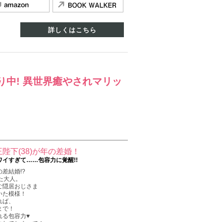
詳しくはこちら
り中! 異世界癒やされマリッ
陛下(38)が年の差婚！
イすぎて……包容力に覚醒!!
差結婚!?
た大人。
ご隠居おじさま
いた模様！
れば、
まで！
れる包容力♥