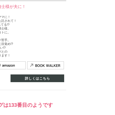
騎士様が夫に！
ママに！
を託されて！
てる!?
騎士様。
コトに。
が苦手。
目覚め!?
!?
パとの
ります！
詳しくはこちら
グは133番目のようです