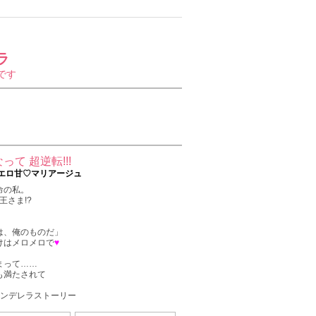
ラ
です
て 超逆転!!!
エロ甘♡マリアージュ
命の私。
王さま!?
は、俺のものだ」
けはメロメロで
♥
まって……
も満たされて
ンデレラストーリー