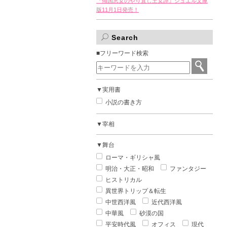
『傾国悪女のやり直し王女譚』ジュエル文庫
版11月1日発売！
Search
■フリーワード検索
▼実用書
小説の書き方
▼宰相
▼舞台
ローマ・ギリシャ風
明治・大正・昭和
ファンタジー
ヒストリカル
異世界トリップ＆転生
中世西洋風
近代西洋風
中華風
砂漠の国
平安時代風
オフィス
現代