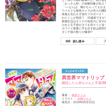
王子様から婚約破棄の上、国外追
「おっさん枠」の攻略対象が乱入
「──ならば、俺がもらってもか
ワイルドな無骨キャラが売りの隣
有無を言わさず強引プロポーズ！
わたくしが初恋？ 20歳差ですが
新婚生活はオトナの包容力に甘や
けれど王子様がヨリを戻そうと迫
カワイイ新妻に手を出す奴は絶対
ダンナ様の怒りが爆発!?
異世界ママトリップ
婚活したら赤ちゃんと不器用
著者 ：
柚原テイル
イラスト ：
吉崎ヤスミ
発売日：2019年05月31日