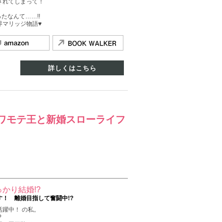
されてしまって！
たなんて……!!
界マリッジ物語♥
詳しくはこちら
ワモテ王と新婚スローライフ
かり結婚!?
！ 離婚目指して奮闘中!?
躍中！ の私。
?