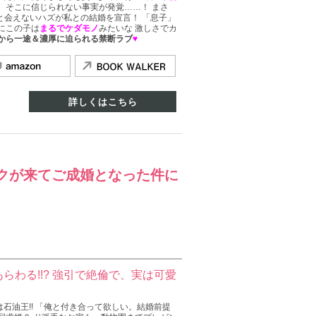
 そこに信じられない事実が発覚……！ まさ
二度と会えないハズが私との結婚を宣言！ 「息子」
にこの子は
まるでケダモノ
みたいな 激しさでカ
から一途＆濃厚に迫られる禁断ラブ
♥
詳しくはこちら
クが来てご成婚となった件に
らわる!!? 強引で絶倫で、実は可愛
石油王!! 「俺と付き合って欲しい。結婚前提