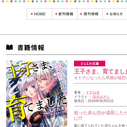
王子さま、育てまし
オトナになったら求婚が猛烈
著者 ：
すずね凜
イラスト ：
坂本あきら
発売日：2018年06月01日
拾った赤ん坊が成長したら
に!?
森に捨てられていた赤ちゃんを拾