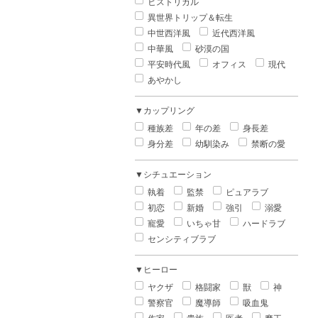
ヒストリカル
異世界トリップ＆転生
中世西洋風
近代西洋風
中華風
砂漠の国
平安時代風
オフィス
現代
あやかし
▼カップリング
種族差
年の差
身長差
身分差
幼馴染み
禁断の愛
▼シチュエーション
執着
監禁
ピュアラブ
初恋
新婚
強引
溺愛
寵愛
いちゃ甘
ハードラブ
センシティブラブ
▼ヒーロー
ヤクザ
格闘家
獣
神
警察官
魔導師
吸血鬼