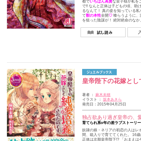
都で
いちばん高貴
な皇子様が私をご
で!! なんと正体は子どもの頃、
るなんて！ 真の姿を知っている私
て
獣の本性
全開
♡
喰らうように、
を狙った陰謀が！ 絶対絶命のなか
皇帝陛下の花嫁とし
著者 ：
麻木未穂
イラスト ：
坂本あきら
発売日：2015年04月25日
独占欲あり過ぎ皇帝の、愛
育てられ系v年の差ラブストーリ
奴隷の娘・ネリアの初恋の人はレオ
間、箱入りで育ててくれた。 16
正体は次期皇帝陛下!? 「おまえは