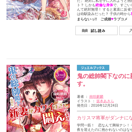
だ」 絶対に私を手に入れようと熱
ト？ しかも
絶倫な身体
で、すごい
んて絶対無理！ すると素直に反省
は幼馴染みだった？ 子供の時から
♥
まらないっ!! ご成婚
ラブコメ
鬼の総帥閣下なのに
す。
著者 ：
南咲麒麟
イラスト ：
坂本あきら
発売日：2016年12月24日
カリスマ将軍がダンナにな
学問一筋！ 恋なんて興味ナシ！ 
夜を迎えたのに抱かれないのはなぜ