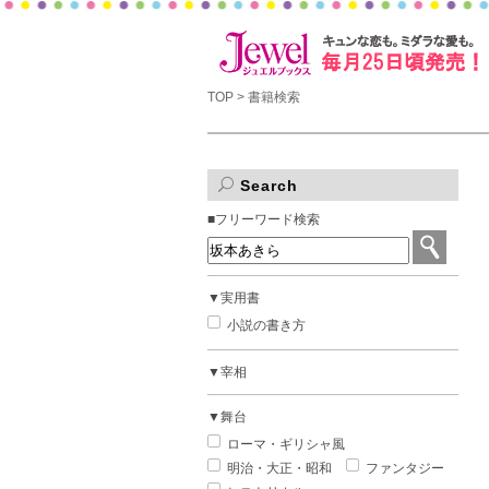
TOP
> 書籍検索
Search
■フリーワード検索
▼実用書
小説の書き方
▼宰相
▼舞台
ローマ・ギリシャ風
明治・大正・昭和
ファンタジー