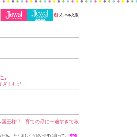
た。
すぎますっ!
国王様!? 育ての母に一途すぎて狼
った私。 たくましくも賢い少年に育って、
本物