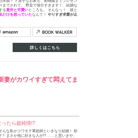
烈求婚？ ド派手なお家も、動物園までプレゼン
Ｈまでされて。 野蛮で強引すぎます！ 結婚な
する
意外と可愛い
ところも。 そんなっ！ 彼と
私だけを想っていた
なんて！
やりすぎ求愛が止
詳しくはこちら
新妻がカワイすぎて悶えてま
ったら超純情!?
そんな私がコワモテ軍総帥といきなり結婚！ 初
？ まさか他に好きな人が!? ……と思いきや、