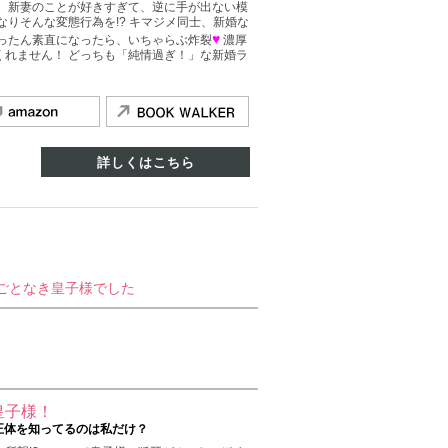
。 新妻のことが好きすぎて、逆に手が出ない模
なりそんな変態行為を!? キマジメ同士、新婚な
♥
いったん素直になったら、いちゃらぶ炸裂
濃厚
くれません！ どっちも「純情過ぎ！」な新婚ラ
詳しくはこちら
ごとなき皇子様でした
皇子様！
正体を知ってるのは私だけ？