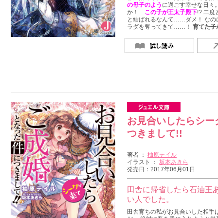
の母子のよう
に過ごす幸せな日々。
か！
この子が王太子殿下
!? 
と結ばれるなんて……ダメ！ なの
ラダを奪ってきて……！
育てた子
お見合いしたらシー
つきまして!!
著者 ：
柚原テイル
イラスト ：
坂本あきら
発売日：2017年06月01日
田舎に帰省したら石油王あ
い人でした。
田舎育ちの私がお見合いした相手は