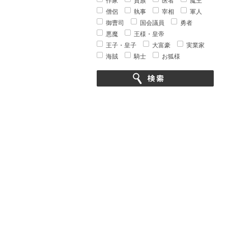
作家
貴族
医者
魔王
僧侶
執事
宰相
軍人
御曹司
国会議員
勇者
悪魔
王様・皇帝
王子・皇子
大富豪
実業家
海賊
騎士
お狐様