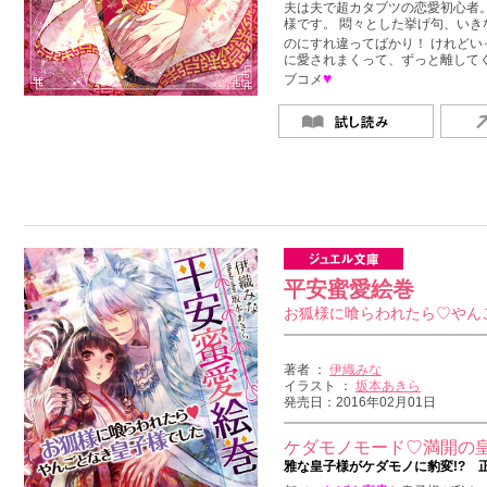
夫は夫で超カタブツの恋愛初心者
様です。 悶々とした挙げ句、いき
のにすれ違ってばかり！ けれど
に愛されまくって、ずっと離して
♥
ブコメ
平安蜜愛絵巻
お狐様に喰らわれたら♡やん
著者 ：
伊織みな
イラスト ：
坂本あきら
発売日：2016年02月01日
ケダモノモード♡満開の
雅な皇子様がケダモノに豹変!? 