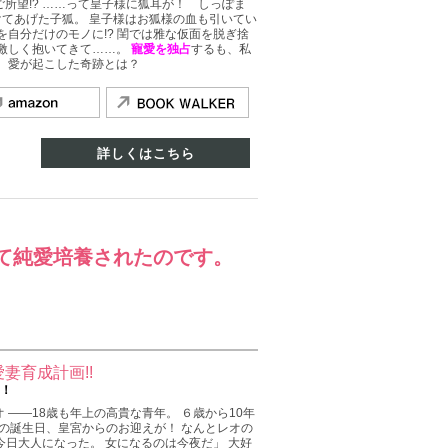
所望!? ……って皇子様に狐耳が！ しっぽま
助けてあげた子狐。 皇子様はお狐様の血も引いてい
を自分だけのモノに!? 閨では雅な仮面を脱ぎ捨
激しく抱いてきて……。
寵愛を独占
するも、私
、愛が起こした奇跡とは？
詳しくはこちら
て純愛培養されたのです。
妻育成計画!!
ー！
 ――18歳も年上の高貴な青年。 ６歳から10年
歳の誕生日、皇宮からのお迎えが！ なんとレオの
今日大人になった。 女になるのは今夜だ」 大好