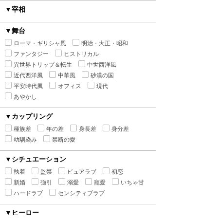
▼宰相
▼舞台
ローマ・ギリシャ風
明治・大正・昭和
ファンタジー
ヒストリカル
異世界トリップ＆転生
中世西洋風
近代西洋風
中華風
砂漠の国
平安時代風
オフィス
現代
あやかし
▼カップリング
種族差
年の差
身長差
身分差
幼馴染み
禁断の愛
▼シチュエーション
執着
監禁
ピュアラブ
初恋
新婚
強引
溺愛
寵愛
いちゃ甘
ハードラブ
センシティブラブ
▼ヒーロー