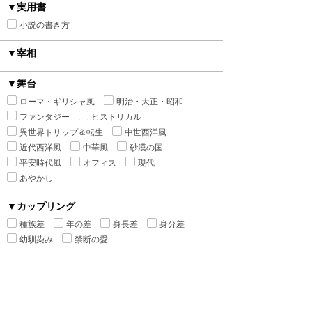
▼実用書
小説の書き方
▼宰相
▼舞台
ローマ・ギリシャ風
明治・大正・昭和
ファンタジー
ヒストリカル
異世界トリップ＆転生
中世西洋風
近代西洋風
中華風
砂漠の国
平安時代風
オフィス
現代
あやかし
▼カップリング
種族差
年の差
身長差
身分差
幼馴染み
禁断の愛
▼シチュエーション
執着
監禁
ピュアラブ
初恋
新婚
強引
溺愛
寵愛
いちゃ甘