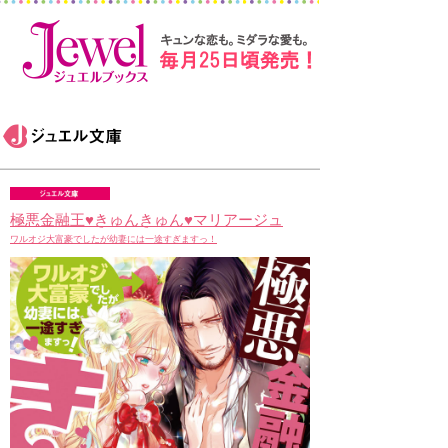
極悪金融王♥きゅんきゅん♥マリアージュ
ワルオジ大富豪でしたが幼妻には一途すぎますっ！