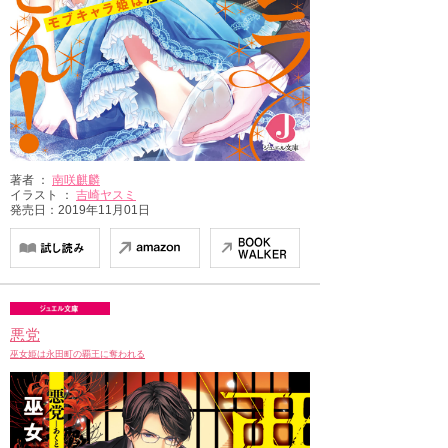
著者 ：
南咲麒麟
イラスト ：
吉崎ヤスミ
発売日：2019年11月01日
悪党
巫女姫は永田町の覇王に奪われる