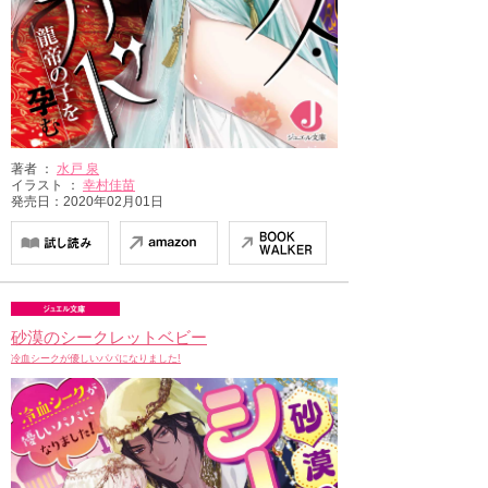
著者 ：
水戸 泉
イラスト ：
幸村佳苗
発売日：2020年02月01日
砂漠のシークレットベビー
冷血シークが優しいパパになりました!