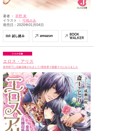
著者 ：
草野 來
イラスト ：
弓槻みあ
発売日：2020年01月04日
エロス・アリス
皇帝陛下に花嫁召喚されまして+異世界で寵愛ママになりました