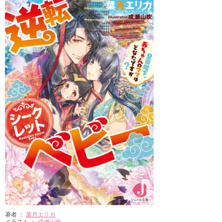
著者 ：
葉月エリカ
イラスト ：
成瀬山吹