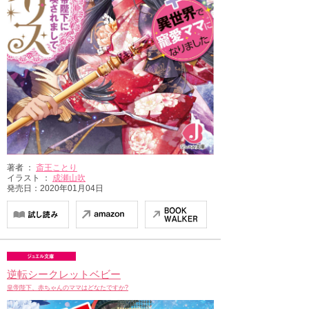
著者 ：
斎王ことり
イラスト ：
成瀬山吹
発売日：2020年01月04日
逆転シークレットベビー
皇帝陛下、赤ちゃんのママはどなたですか?