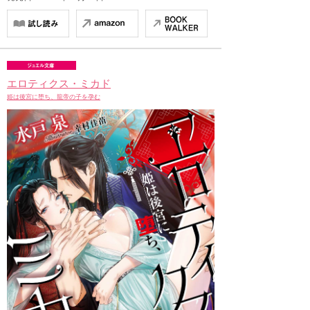
エロティクス・ミカド
姫は後宮に堕ち、龍帝の子を孕む