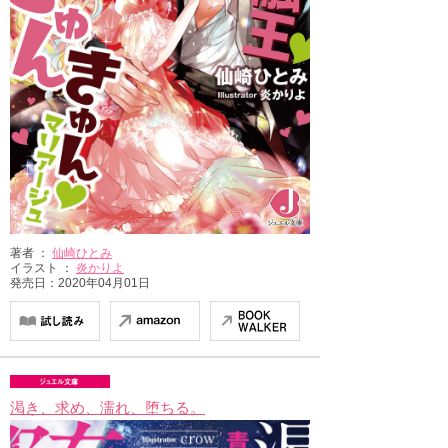
著者 ：
仙崎ひとみ
イラスト ：
炎かりよ
発売日：2020年04月01日
渇き、求め、濡れ、堕ちる。