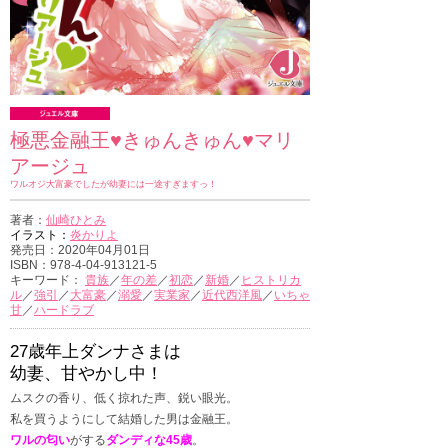
極悪金融王♥きゅんきゅん♥マリ
アージュ
ワルオジ大富豪でしたが幼妻には一途すぎますっ！
著者：
仙崎ひとみ
イラスト：
炎かりよ
発売日：2020年04月01日
ISBN：978-4-04-913121-5
キーワード：
貴族
／
年の差
／
初恋
／
新婚
／
ヒストリカ
ル
／
強引
／
大富豪
／
溺愛
／
実業家
／
近代西洋風
／
いちゃ
甘
／
ハードラブ
27歳年上ダンナさまは
幼妻、甘やかし中！
ムスクの香り、低く掠れた声、鋭い眼光。
私を買うようにして結婚した男は金融王。
ワルの匂い
がする
ダンディな45歳
。