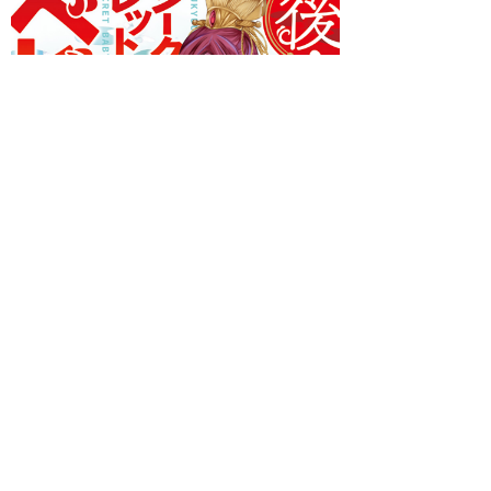
著者 ：
しみず水都
イラスト ：
SHABON