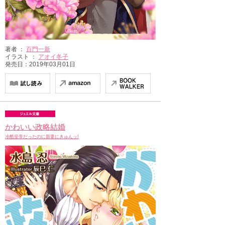
著者 ：
百門一新
イラスト ：
アオイ冬子
発売日：2019年03月01日
かわいい政略結婚
冷酷皇帝だったのに新妻にきゅんッ!