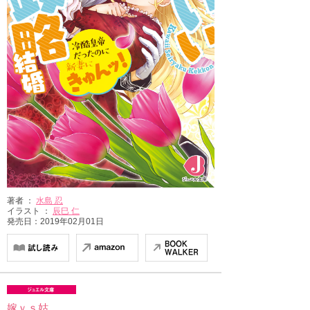
著者 ：
水島 忍
イラスト ：
辰巳 仁
発売日：2019年02月01日
嫁ｖｓ姑