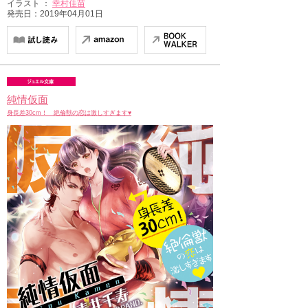
イラスト ：
幸村佳苗
発売日：2019年04月01日
純情仮面
身長差30cm！ 絶倫獣の恋は激しすぎます♥