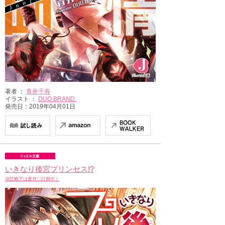
著者 ：
青井千寿
イラスト ：
DUO BRAND.
発売日：2019年04月01日
いきなり後宮プリンセス!?
溺甘殿下は蜜月♡計画中！