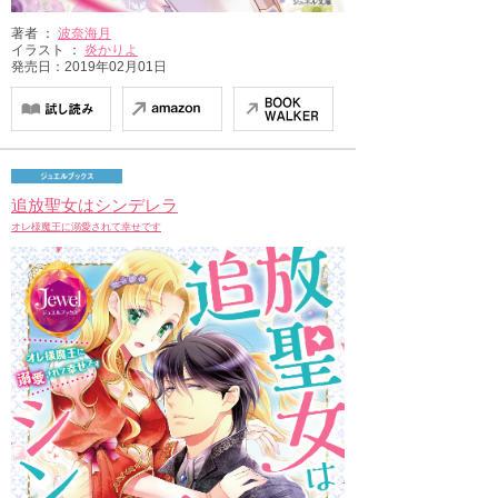
著者 ：
波奈海月
イラスト ：
炎かりよ
発売日：2019年02月01日
追放聖女はシンデレラ
オレ様魔王に溺愛されて幸せです