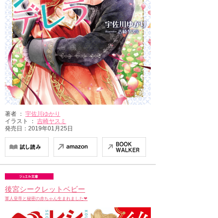
著者 ：
宇佐川ゆかり
イラスト ：
吉崎ヤスミ
発売日：2019年01月25日
後宮シークレットベビー
軍人皇帝と秘密の赤ちゃん生まれました❤