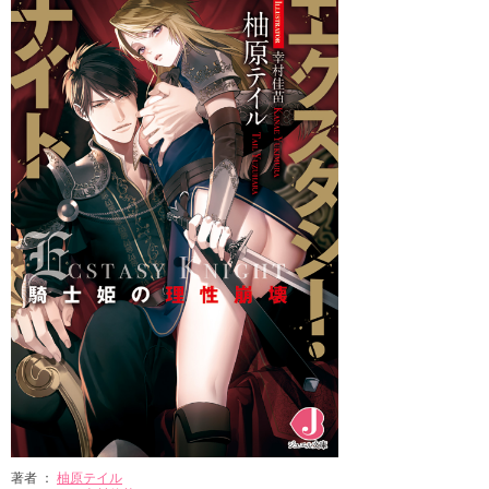
著者 ：
柚原テイル