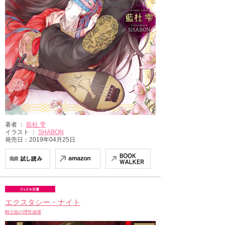
著者 ：
藍杜 雫
イラスト ：
SHABON
発売日：2019年04月25日
エクスタシー・ナイト
騎士姫の理性崩壊