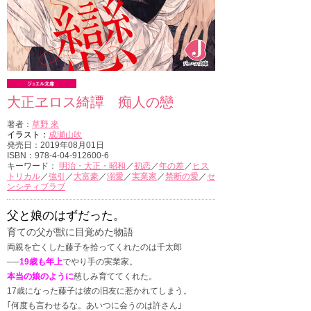
大正ヱロス綺譚 痴人の戀
著者：
草野 來
イラスト：
成瀬山吹
発売日：2019年08月01日
ISBN：978-4-04-912600-6
キーワード：
明治・大正・昭和
／
初恋
／
年の差
／
ヒス
トリカル
／
強引
／
大富豪
／
溺愛
／
実業家
／
禁断の愛
／
セ
ンシティブラブ
父と娘のはずだった。
育ての父が獣に目覚めた物語
両親を亡くした藤子を拾ってくれたのは千太郎
──
19歳も年上
でやり手の実業家。
本当の娘のように
慈しみ育ててくれた。
17歳になった藤子は彼の旧友に惹かれてしまう。
｢何度も言わせるな。あいつに会うのは許さん｣