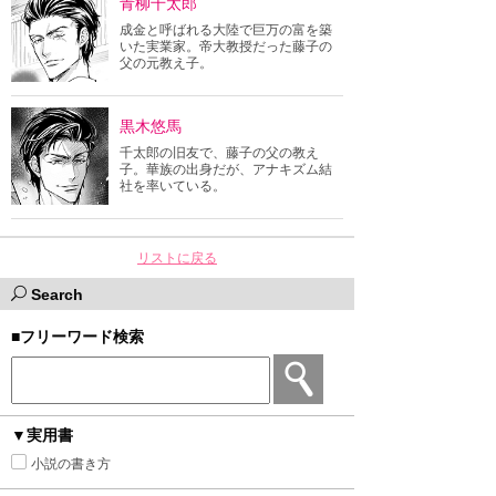
青柳千太郎
成金と呼ばれる大陸で巨万の富を築
いた実業家。帝大教授だった藤子の
父の元教え子。
黒木悠馬
千太郎の旧友で、藤子の父の教え
子。華族の出身だが、アナキズム結
社を率いている。
リストに戻る
Search
■フリーワード検索
▼実用書
小説の書き方