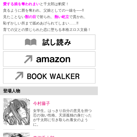
愛する娘を奪われまい
と千太郎は豹変！
貪るように唇を奪われ、父娘としての一線を──!!
見たことない
獣の目
で射られ、
熱い屹立
で貫かれ、
恥ずかしい所まで舐めあげられてしまい……!!
育ての父との禁じられた恋に堕ちる本格ヱロス文藝！
登場人物
今村藤子
女学生。はっきり自分の意見を持つ
芯の強い性格。天涯孤独の身だった
が千太郎に引き取られ養女のよう
に。