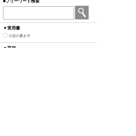
■フリーワード検索
▼実用書
小説の書き方
▼宰相
▼舞台
ローマ・ギリシャ風
明治・大正・昭和
ファンタジー
ヒストリカル
異世界トリップ＆転生
中世西洋風
近代西洋風
中華風
砂漠の国
平安時代風
オフィス
現代
あやかし
▼カップリング
種族差
年の差
身長差
身分差
幼馴染み
禁断の愛