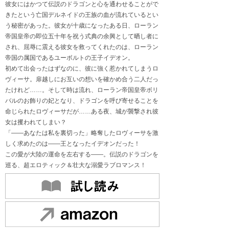
彼女にはかつて伝説のドラゴンと心を通わせることがで
きたという亡国デルネイドの王族の血が流れているとい
う秘密があった。彼女が十歳になったある日、ローラン
帝国皇帝の即位五十年を祝う式典の余興として晒し者に
され、屈辱に震える彼女を救ってくれたのは、ローラン
帝国の属国であるユーボルトの王子イデオン。
初めて出会ったはずなのに、彼に強く惹かれてしまうロ
ヴィーサ。扉越しにお互いの想いを確かめ合う二人だっ
たけれど……。そして時は流れ、ローラン帝国皇帝ボリ
バルのお飾りの妃となり、ドラゴンを呼び寄せることを
命じられたロヴィーサだが……ある夜、城が襲撃され彼
女は攫われてしまい？
「――あなたは私を裏切った」略奪したロヴィーサを激
しく求めたのは――王となったイデオンだった！
この愛が大陸の運命を左右する――。伝説のドラゴンを
巡る、超エロティック＆壮大な溺愛ラブロマンス！