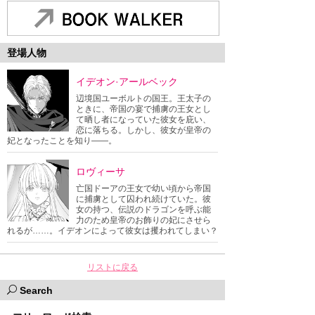
登場人物
イデオン·アールベック
辺境国ユーボルトの国王。王太子の
ときに、帝国の宴で捕虜の王女とし
て晒し者になっていた彼女を庇い、
恋に落ちる。しかし、彼女が皇帝の
妃となったことを知り――。
ロヴィーサ
亡国ドーアの王女で幼い頃から帝国
に捕虜として囚われ続けていた。彼
女の持つ、伝説のドラゴンを呼ぶ能
力のため皇帝のお飾りの妃にさせら
れるが……。イデオンによって彼女は攫われてしまい？
リストに戻る
Search