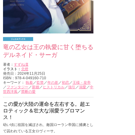
竜の乙女は王の執愛に甘く堕ちる
デルネイド・サーガ
著者：
すずね凜
イラスト：
北燈
発売日：2024年11月25日
ISBN：978-4-049160-710
キーワード：
執着
／
監禁
／
年の差
／
初恋
／
王様・皇帝
／
ファンタジー
／
新婚
／
ヒストリカル
／
強引
／
溺愛
／
中
世西洋風
／
禁断の愛
この愛が大陸の運命を左右する。超エ
ロティック＆壮大な溺愛ラブロマン
ス！
幼い頃に祖国を滅ぼされ、敵国ローラン帝国に捕虜とし
て囚われている王女ロヴィーサ。