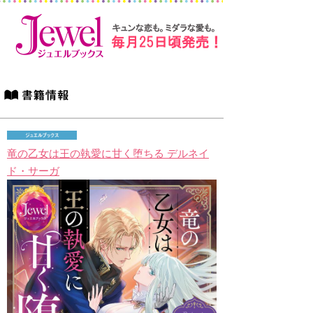
竜の乙女は王の執愛に甘く堕ちる デルネイ
ド・サーガ