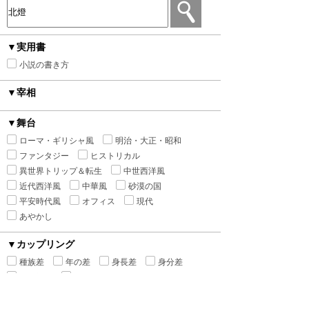
▼実用書
小説の書き方
▼宰相
▼舞台
ローマ・ギリシャ風
明治・大正・昭和
ファンタジー
ヒストリカル
異世界トリップ＆転生
中世西洋風
近代西洋風
中華風
砂漠の国
平安時代風
オフィス
現代
あやかし
▼カップリング
種族差
年の差
身長差
身分差
幼馴染み
禁断の愛
▼シチュエーション