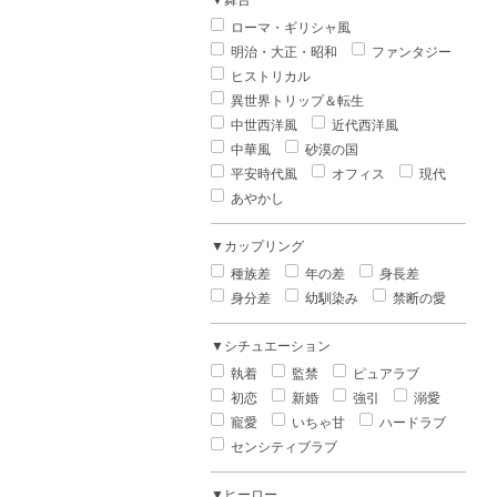
▼舞台
ローマ・ギリシャ風
明治・大正・昭和
ファンタジー
ヒストリカル
異世界トリップ＆転生
中世西洋風
近代西洋風
中華風
砂漠の国
平安時代風
オフィス
現代
あやかし
▼カップリング
種族差
年の差
身長差
身分差
幼馴染み
禁断の愛
▼シチュエーション
執着
監禁
ピュアラブ
初恋
新婚
強引
溺愛
寵愛
いちゃ甘
ハードラブ
センシティブラブ
▼ヒーロー