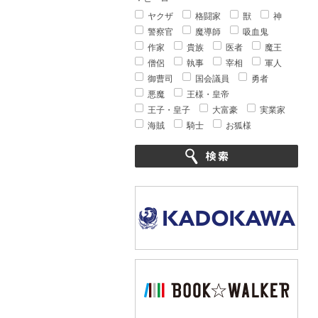
ヤクザ
格闘家
獣
神
警察官
魔導師
吸血鬼
作家
貴族
医者
魔王
僧侶
執事
宰相
軍人
御曹司
国会議員
勇者
悪魔
王様・皇帝
王子・皇子
大富豪
実業家
海賊
騎士
お狐様