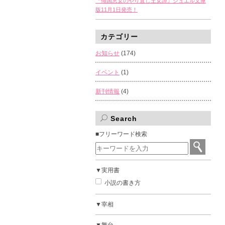
『傾国悪女のやり直し王女譚』ジュエル文庫
版11月1日発売！
カテゴリー
お知らせ
(174)
イベント
(1)
新刊情報
(4)
Search
■フリーワード検索
▼実用書
小説の書き方
▼宰相