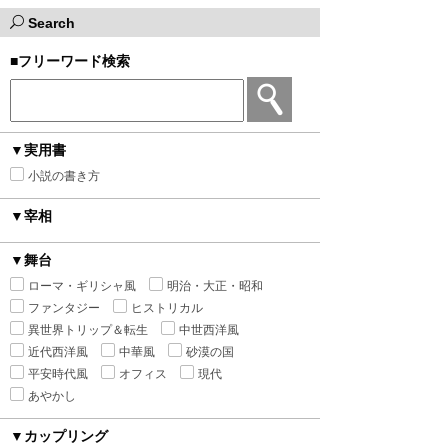
Search
■フリーワード検索
▼実用書
小説の書き方
▼宰相
▼舞台
ローマ・ギリシャ風
明治・大正・昭和
ファンタジー
ヒストリカル
異世界トリップ＆転生
中世西洋風
近代西洋風
中華風
砂漠の国
平安時代風
オフィス
現代
あやかし
▼カップリング