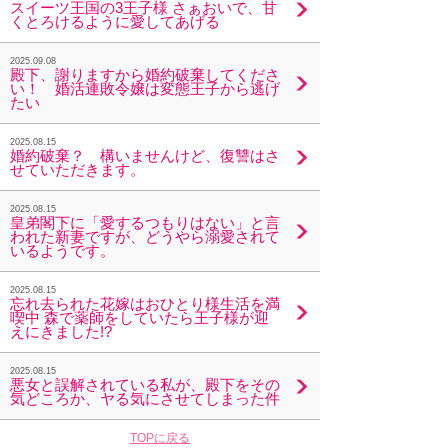
スイーツ王国の3王子様 さぁおいで、甘
くとろけるように愛してあげる
2025.09.08
殿下、謝りますから婚約破棄してくださ
い！ 婚活連敗令嬢は変態王子から逃げ
たい
2025.08.15
婚約破棄？ 構いませんけど、復讐はさ
せていただきます。
2025.08.15
皇弟閣下に「愛するつもりはない」と言
われた新妻ですが、どうやら溺愛されて
いるようです。
2025.08.15
忘れ去られた花嫁はおひとり様生活を満
喫中 森で薬師をしていたら王子様が迎
えにきました!?
2025.08.15
悪女と誤解されている私が、殿下をその
気どころか、ヤる気にさせてしまった件
TOPに戻る