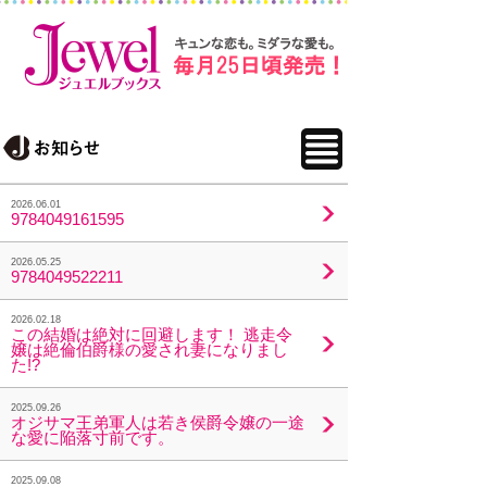
2026.06.01
9784049161595
2026.05.25
9784049522211
2026.02.18
この結婚は絶対に回避します！ 逃走令
嬢は絶倫伯爵様の愛され妻になりまし
た!?
2025.09.26
オジサマ王弟軍人は若き侯爵令嬢の一途
な愛に陥落寸前です。
2025.09.08