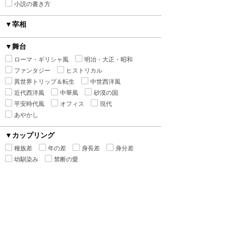
小説の書き方
▼宰相
▼舞台
ローマ・ギリシャ風
明治・大正・昭和
ファンタジー
ヒストリカル
異世界トリップ＆転生
中世西洋風
近代西洋風
中華風
砂漠の国
平安時代風
オフィス
現代
あやかし
▼カップリング
種族差
年の差
身長差
身分差
幼馴染み
禁断の愛
▼シチュエーション
執着
監禁
ピュアラブ
初恋
新婚
強引
溺愛
寵愛
いちゃ甘
ハードラブ
センシティブラブ