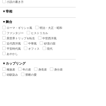
小説の書き方
▼宰相
▼舞台
ローマ・ギリシャ風
明治・大正・昭和
ファンタジー
ヒストリカル
異世界トリップ＆転生
中世西洋風
近代西洋風
中華風
砂漠の国
平安時代風
オフィス
現代
あやかし
▼カップリング
種族差
年の差
身長差
身分差
幼馴染み
禁断の愛
▼シチュエーション
執着
監禁
ピュアラブ
初恋
新婚
強引
溺愛
寵愛
いちゃ甘
ハードラブ
センシティブラブ