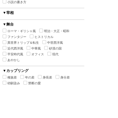
小説の書き方
▼宰相
▼舞台
ローマ・ギリシャ風
明治・大正・昭和
ファンタジー
ヒストリカル
異世界トリップ＆転生
中世西洋風
近代西洋風
中華風
砂漠の国
平安時代風
オフィス
現代
あやかし
▼カップリング
種族差
年の差
身長差
身分差
幼馴染み
禁断の愛
▼シチュエーション
執着
監禁
ピュアラブ
初恋
新婚
強引
溺愛
寵愛
いちゃ甘
ハードラブ
センシティブラブ