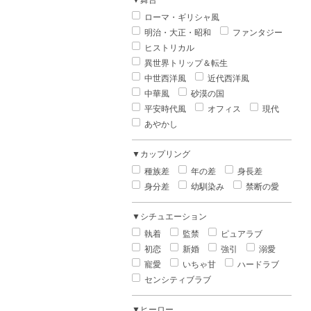
▼舞台
ローマ・ギリシャ風
明治・大正・昭和
ファンタジー
ヒストリカル
異世界トリップ＆転生
中世西洋風
近代西洋風
中華風
砂漠の国
平安時代風
オフィス
現代
あやかし
▼カップリング
種族差
年の差
身長差
身分差
幼馴染み
禁断の愛
▼シチュエーション
執着
監禁
ピュアラブ
初恋
新婚
強引
溺愛
寵愛
いちゃ甘
ハードラブ
センシティブラブ
▼ヒーロー