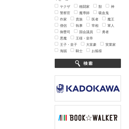
ヤクザ
格闘家
獣
神
警察官
魔導師
吸血鬼
作家
貴族
医者
魔王
僧侶
執事
宰相
軍人
御曹司
国会議員
勇者
悪魔
王様・皇帝
王子・皇子
大富豪
実業家
海賊
騎士
お狐様