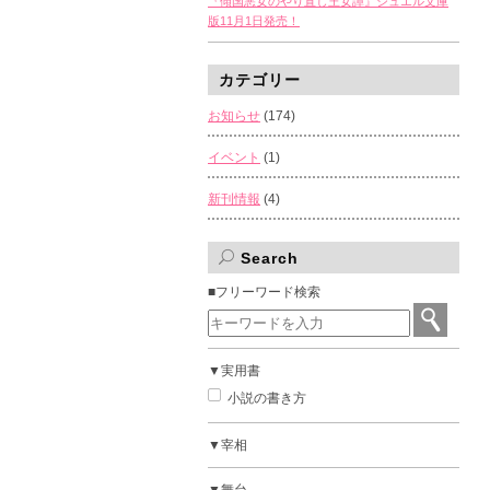
『傾国悪女のやり直し王女譚』ジュエル文庫
版11月1日発売！
カテゴリー
お知らせ
(174)
イベント
(1)
新刊情報
(4)
Search
■フリーワード検索
▼実用書
小説の書き方
▼宰相