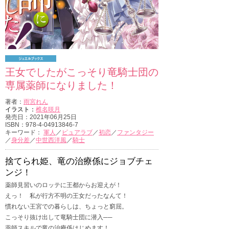
王女でしたがこっそり竜騎士団の
専属薬師になりました！
著者：
雨宮れん
イラスト：
椎名咲月
発売日：2021年06月25日
ISBN：978-4-04913846-7
キーワード：
軍人
／
ピュアラブ
／
初恋
／
ファンタジー
／
身分差
／
中世西洋風
／
騎士
捨てられ姫、竜の治療係にジョブチェ
ンジ！
薬師見習いのロッテに王都からお迎えが！
えっ！ 私が行方不明の王女だったなんて！
慣れない王宮での暮らしは、ちょっと窮屈。
こっそり抜け出して竜騎士団に潜入──
薬師スキルで竜の治療係はじめます！