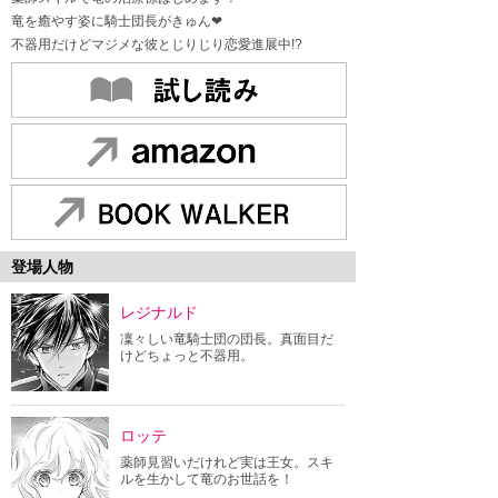
竜を癒やす姿に騎士団長がきゅん❤
不器用だけどマジメな彼とじりじり恋愛進展中!?
登場人物
レジナルド
凜々しい竜騎士団の団長。真面目だ
けどちょっと不器用。
ロッテ
薬師見習いだけれど実は王女。スキ
ルを生かして竜のお世話を！