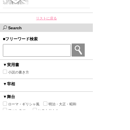
リストに戻る
Search
■フリーワード検索
▼実用書
小説の書き方
▼宰相
▼舞台
ローマ・ギリシャ風
明治・大正・昭和
ファンタジー
ヒストリカル
異世界トリップ＆転生
中世西洋風
近代西洋風
中華風
砂漠の国
平安時代風
オフィス
現代