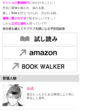
ナイショの新婚旅行
に出かけることに！
丹念に愛撫を施され、溢れる蜜。
激しく剛棒を打ちつけられ、注がれる精。
濃厚に愛されすぎ
て恥ずかしいですっ！
しかも
正式な婚礼
も待っていて!?
身分差を越えてラブラブ夫婦になる平安恋絵巻
登場人物
由成
親王だったがとある事情により帝に
即位した青年。