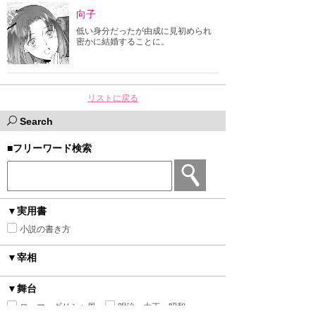
向子
低い身分だったが由成に見初められ
密かに結婚することに。
リストに戻る
Search
■フリーワード検索
▼実用書
小説の書き方
▼宰相
▼舞台
ローマ・ギリシャ風
明治・大正・昭和