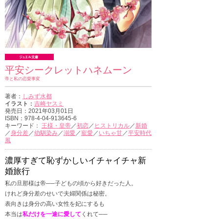
平安シークレットハネムーン
帝と私の恋愛事変
著者：
しみず水都
イラスト：
吉崎ヤスミ
発売日：2021年03月01日
ISBN：978-4-04-913645-6
キーワード：
王様・皇帝
／
初恋
／
ヒストリカル
／
新婚
／
身分差
／
幼馴染み
／
溺愛
／
寵愛
／
いちゃ甘
／
平安時代
風
濃厚すぎて恥ずかしいイチャイチャ新
婚旅行
私の旦那様は帝──子どもの頃から好きだった人。
けれど身分差のせいで夫婦関係は秘密。
表向きは身分の高い女性を妃にするも
本当は
私だけを一途に愛して
くれて──