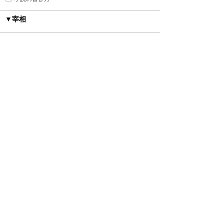
▼宰相
▼舞台
ローマ・ギリシャ風
明治・大正・昭和
ファンタジー
ヒストリカル
異世界トリップ＆転生
中世西洋風
近代西洋風
中華風
砂漠の国
平安時代風
オフィス
現代
あやかし
▼カップリング
種族差
年の差
身長差
身分差
幼馴染み
禁断の愛
▼シチュエーション
執着
監禁
ピュアラブ
初恋
新婚
強引
溺愛
寵愛
いちゃ甘
ハードラブ
センシティブラブ