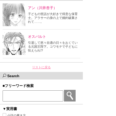
アン（川井杏子）
子どもの世話が大好きで得意な保育
士。アラサーの身の上で婚約破棄さ
れて……。
オスバルト
引退して悠々自適の日々をおくてい
る元国王陛下。コワモテで子どもに
怯えられ!?
リストに戻る
Search
■フリーワード検索
▼実用書
小説の書き方