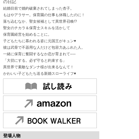
の日記
結婚目前で婚約破棄されてしまった杏子。
もはやアラサー。保育園の仕事も休職したのに！
落ち込むなか、聖女候補として異世界召喚!?
聖女のチカラ＆保育士スキルを活かして
保育園経営を始めることに。
子どもたちに慕われる姿に元国王がキュン♥
彼は武骨で不器用な人だけど包容力あふれた人。
一緒に保育に奮闘するなか恋が育まれて──
「大切にする。必ず守ると約束する」
異世界で素敵なダンナ様が出来るなんて！
かわいい子どもたち送る新婚スローライフ♥
登場人物