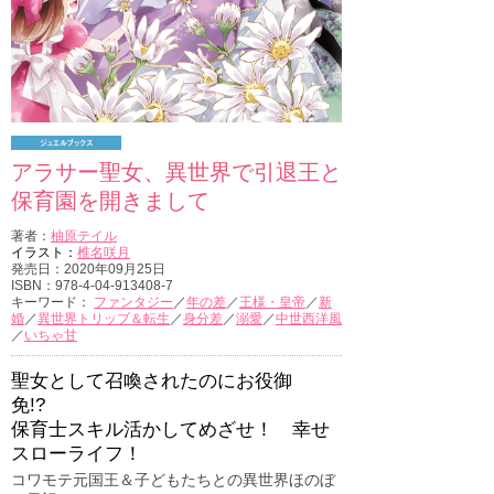
アラサー聖女、異世界で引退王と
保育園を開きまして
著者：
柚原テイル
イラスト：
椎名咲月
発売日：2020年09月25日
ISBN：978-4-04-913408-7
キーワード：
ファンタジー
／
年の差
／
王様・皇帝
／
新
婚
／
異世界トリップ＆転生
／
身分差
／
溺愛
／
中世西洋風
／
いちゃ甘
聖女として召喚されたのにお役御
免!?
保育士スキル活かしてめざせ！ 幸せ
スローライフ！
コワモテ元国王＆子どもたちとの異世界ほのぼ