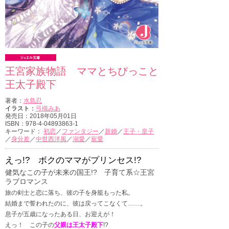
王宮家族物語 ママとちびっこと
王太子殿下
著者：
水島忍
イラスト：
弓槻みあ
発売日：2018年05月01日
ISBN：978-4-04893863-1
キーワード：
初恋
／
ファンタジー
／
新婚
／
王子・皇子
／
身分差
／
中世西洋風
／
溺愛
／
寵愛
えっ!? ボクのママがプリンセス!?
健気なこの子が未来の国王!? 子育て系☆王宮
ラブロマンス
旅の剣士と恋に落ち、彼の子を身籠もった私。
結婚まで誓われたのに、彼は戻ってこなくて……。
息子が五歳になったある日、お迎えが！
えっ！ この子の
父親は王太子殿下
!?