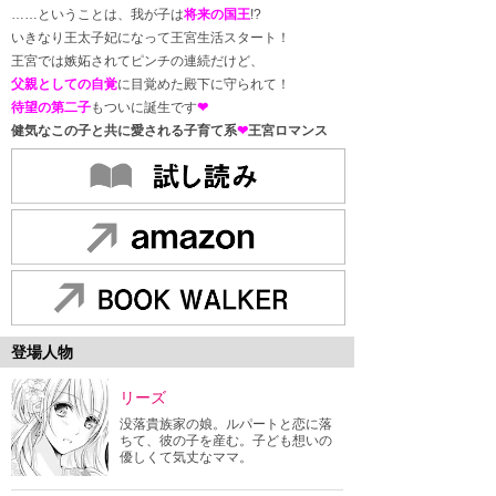
……ということは、我が子は
将来の国王
!?
いきなり王太子妃になって王宮生活スタート！
王宮では嫉妬されてピンチの連続だけど、
父親としての自覚
に目覚めた殿下に守られて！
待望の第二子
もついに誕生です
❤
健気なこの子と共に愛される子育て系
❤
王宮ロマンス
登場人物
リーズ
没落貴族家の娘。ルパートと恋に落
ちて、彼の子を産む。子ども想いの
優しくて気丈なママ。