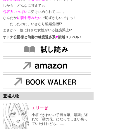
しかも、どんなに甘えても
包容力いっぱい
に受け止められて……。
なんだか
幼妻中毒みたい
で恥ずかしいですっ！
……だったのに、いきなり離婚危機!?
まさか!? 他に好きな女性がいる疑惑浮上!?
♥
オトナ公爵様と幼妻の糖度過多系
新婚Ｈノベル
！
登場人物
エリーゼ
小柄でかわいい子爵令嬢。婚期に遅
れて「壁の花」になってしまい焦っ
ていたけれども……。