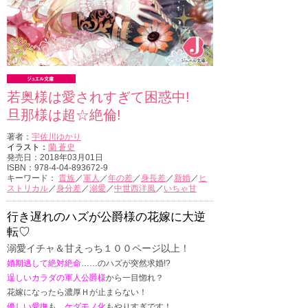
若奥様は愛されすぎて困惑中!
旦那様は超☆絶倫!
著者：
宇佐川ゆかり
イラスト：
蘭 蒼史
発売日：2018年03月01日
ISBN：978-4-04-893672-9
キーワード：
貴族
／
軍人
／
年の差
／
身長差
／
新婚
／
ヒ
ストリカル
／
身分差
／
溺愛
／
中世西洋風
／
いちゃ甘
行き遅れのハズが公爵様の花嫁に大逆
転♡
溺愛イチャ＆甘えっち１００ページ以上！
婚期逃して絶対絶命
……のハズが突然求婚!?
逞しいカラダの軍人公爵様
から一目惚れ？
花嫁になったら濃厚Ｈが止まらない！
優しい愛撫
も、
ケダモノ化
もやりすぎです！