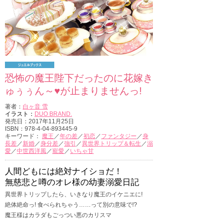
恐怖の魔王陛下だったのに花嫁き
ゅぅぅん～♥が止まりませんっ!
著者：
白ヶ音 雪
イラスト：
DUO BRAND.
発売日：2017年11月25日
ISBN：978-4-04-893445-9
キーワード：
魔王
／
年の差
／
初恋
／
ファンタジー
／
身
長差
／
新婚
／
身分差
／
強引
／
異世界トリップ＆転生
／
溺
愛
／
中世西洋風
／
寵愛
／
いちゃ甘
人間どもには絶対ナイショだ！
無慈悲と噂のオレ様の幼妻溺愛日記
異世界トリップしたら、いきなり魔王のイケニエに!
絶体絶命っ! 食べられちゃう……って別の意味で!?
魔王様はカラダもごっつい悪のカリスマ