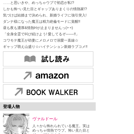
……と思いきや、めっちゃウブで初恋が私!?
しかも怖~い見た目とギャップありまくりの情熱家!?
気づけば結婚まで決められ、新婚ライフに強引突入!
ダンナ様になった魔王は精力絶倫モードに覚醒!!
昼も夜も濃厚&情熱Hが止まりませんっ(> <)
「全身全霊で叫び続けよう! 愛してるぞ───!!」
コワモテ魔王が幼妻にメロメロで溺愛一直線☆
ギャップ萌え山盛り☆ハイテンション新婚ラブコメ!!
登場人物
ヴァルドール
人々から怖れられている魔王。実は
めっちゃ情熱でウブ。怖い見た目と