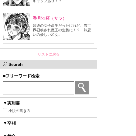
ギャップあり！？
香月沙羅（サラ）
普通の女子高生だったけれど、異世
界召喚され魔王の生贄に！？ 妹思
いの優しい乙女。
リストに戻る
Search
■フリーワード検索
▼実用書
小説の書き方
▼宰相