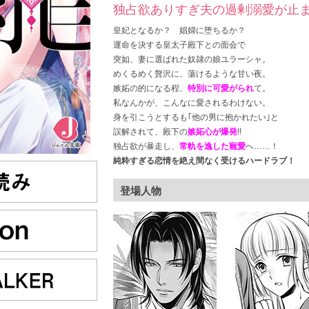
独占欲ありすぎ夫の過剰溺愛が止まら
皇妃となるか？ 娼婦に堕ちるか？
運命を決する皇太子殿下との面会で
突如、妻に選ばれた奴隷の娘ユラーシャ。
めくるめく贅沢に、蕩けるような甘い夜。
嫉妬の的になる程、
特別に可愛がられ
て。
私なんかが、こんなに愛されるわけない。
身を引こうとするも｢他の男に抱かれたい｣と
誤解されて、殿下の
嫉妬心が爆発
!!
独占欲が暴走し、
常軌を逸した寵愛
へ……！
純粋すぎる恋情を絶え間なく受けるハードラブ！
登場人物