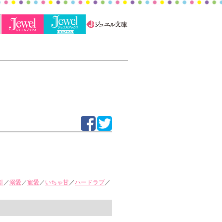
引
／
溺愛
／
寵愛
／
いちゃ甘
／
ハードラブ
／