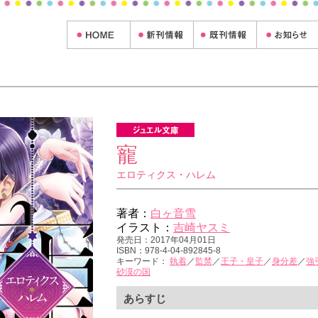
寵
エロティクス・ハレム
著者：
白ヶ音雪
イラスト：
吉崎ヤスミ
発売日：2017年04月01日
ISBN：978-4-04-892845-8
キーワード：
執着
／
監禁
／
王子・皇子
／
身分差
／
強
砂漠の国
あらすじ