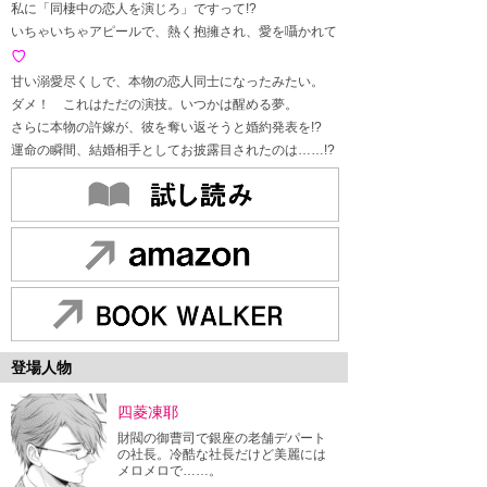
私に「同棲中の恋人を演じろ」ですって!?
いちゃいちゃアピールで、熱く抱擁され、愛を囁かれて
♡
甘い溺愛尽くしで、本物の恋人同士になったみたい。
ダメ！ これはただの演技。いつかは醒める夢。
さらに本物の許嫁が、彼を奪い返そうと婚約発表を!?
運命の瞬間、結婚相手としてお披露目されたのは……!?
登場人物
四菱凍耶
財閥の御曹司で銀座の老舗デパート
の社長。冷酷な社長だけど美麗には
メロメロで……。