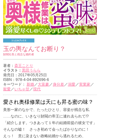
玉の輿なんてお断り？
財閥社長と残念な婚約者
著者：
斎王ことり
イラスト：
黒田うらら
発売日：2017年05月25日
ISBN：978-4-04-892696-6
キーワード：
新婚
／
大富豪
／
身分差
／
溺愛
／
実業家
／
寵愛
／
いちゃ甘
／
現代
愛され奥様修業は天にも昇る蜜の味？
美形一家のなかで、たったひとり、容姿が残念な私
……なのに、いきなり財閥の帝王に連れ去られて!?
「紹介します。つきあって１年の結婚前提の彼女です」
そんなの嘘！ さっき初めて会ったばかりなのに！
えっ！ 意に染まない政略結婚から逃れるため、