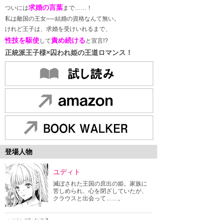
求婚の言葉
ついには
まで……！
私は敵国の王女──結婚の資格なんて無い。
けれど王子は、求婚を受けいれるまで、
性技を駆使
責め続ける
して
と宣言!?
正統派王子様×囚われ姫の王道ロマンス！
登場人物
ユディト
滅ぼされた王国の庶出の姫。家族に
苦しめられ、心を閉ざしていたが、
クラウスと出会って……。