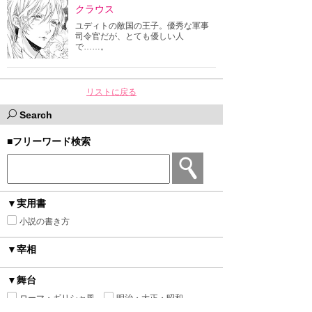
クラウス
ユディトの敵国の王子。優秀な軍事
司令官だが、とても優しい人
で……。
リストに戻る
Search
■フリーワード検索
▼実用書
小説の書き方
▼宰相
▼舞台
ローマ・ギリシャ風
明治・大正・昭和