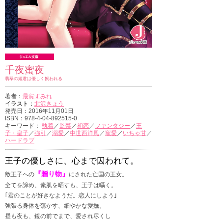
千夜蜜夜
翡翠の姫君は優しく飼われる
著者：
最賀すみれ
イラスト：
北沢きょう
発売日：2016年11月01日
ISBN：978-4-04-892515-0
キーワード：
執着
／
監禁
／
初恋
／
ファンタジー
／
王
子・皇子
／
強引
／
溺愛
／
中世西洋風
／
寵愛
／
いちゃ甘
／
ハードラブ
王子の優しさに、心まで囚われて。
『贈り物』
敵王子への
にされた亡国の王女。
全てを諦め、素肌を晒すも、王子は囁く。
｢君のことが好きなようだ。恋人にしよう｣
強張る身体を蕩かす、細やかな愛撫。
昼も夜も、鏡の前でまで、愛され尽くし