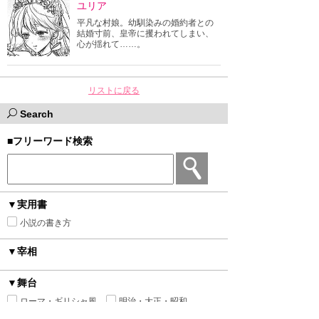
ユリア
平凡な村娘。幼馴染みの婚約者との
結婚寸前、皇帝に攫われてしまい、
心が揺れて……。
リストに戻る
Search
■フリーワード検索
▼実用書
小説の書き方
▼宰相
▼舞台
ローマ・ギリシャ風
明治・大正・昭和
ファンタジー
ヒストリカル