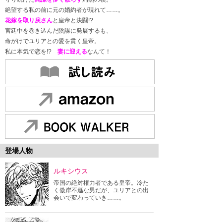
絶望する私の前に元の婚約者が現れて……。
花嫁を取り戻さん
と皇帝と決闘!?
宮廷中を巻き込んだ陰謀に発展するも、
命がけでユリアとの愛を貫く皇帝。
私に本気で恋を!?
妻に迎える
なんて！
登場人物
ルキシウス
帝国の絶対権力者である皇帝。冷た
く傲岸不遜な男だが、ユリアとの出
会いで変わっていき……。