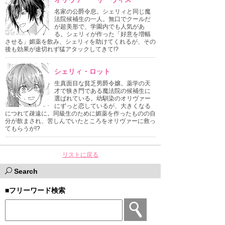
名家の公爵令息。シェリィと同じ魔
法院候補生の一人。無口でクールだ
が超美形で、学園内でも人気があ
る。シェリィが作った「好意を増幅
させる」媚薬を飲み、シェリィを助けてくれるが、その
後も効果が途切れず猛アタックしてきて!?
シェリィ・ロット
生真面目な貧乏男爵令嬢。薬学の天
才で狭き門である魔法院の候補生に
選ばれている。幼馴染のオリヴァー
にずっと恋しているが、大きくなる
につれて疎遠に。同級生のために媚薬を作ったものの自
分が飲まされ、苦しんでいたところをオリヴァーに救っ
てもらうが!?
リストに戻る
Search
■フリーワード検索