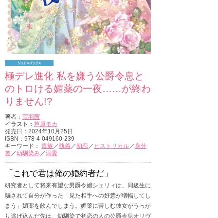
極デレ進化 私を嫌う公爵令息と
のトロける媚薬の一夜……が終わ
りません!?
著者：
宝羽茜
イラスト：
芦原モカ
発売日：2024年10月25日
ISBN：978-4-049160-239
キーワード：
貴族
／
執着
／
初恋
／
ヒストリカル
／
身分
差
／
幼馴染み
／
溺愛
「これで君は俺の婚約者だ」
研究者として将来有望な男爵令嬢シェリィは、同級生に
騙されて自分が作った「見た相手への好意が増幅してし
まう」媚薬を飲んでしまう。媚薬に苦しむ彼女がうっか
り逃げ込んだ先は、幼馴染で初恋の人の公爵令息オリヴ