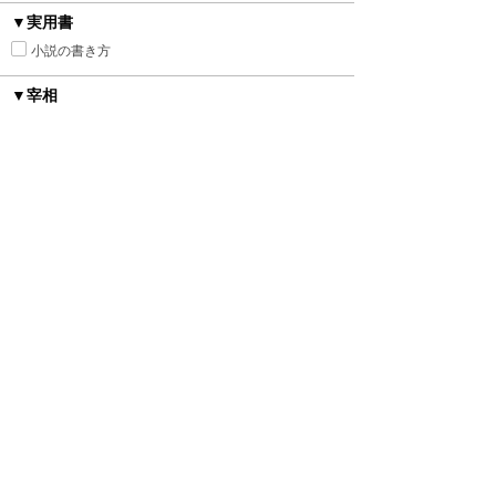
▼実用書
小説の書き方
▼宰相
▼舞台
ローマ・ギリシャ風
明治・大正・昭和
ファンタジー
ヒストリカル
異世界トリップ＆転生
中世西洋風
近代西洋風
中華風
砂漠の国
平安時代風
オフィス
現代
あやかし
▼カップリング
種族差
年の差
身長差
身分差
幼馴染み
禁断の愛
▼シチュエーション
執着
監禁
ピュアラブ
初恋
新婚
強引
溺愛
寵愛
いちゃ甘