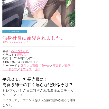
独身社長に寵愛されました。
深夜オフィスのシンデレラ
著者：
みかづき紅月
イラスト：
辰巳 仁
発売日：2014年06月25日
ISBN：978-4-04-866671-8
キーワード：
強引
／
大富豪
／
身分差
／
実業家
／
寵愛
／
ハードラブ
／
オフィス
／
現代
平凡ＯＬ、社長専属に！
肉食系紳士の甘く淫らな絶対命令は!?
セレブなおじさまに独占される濃厚エロティッ
ク・ロマンス
ハイジュエリーブランドを扱う企業に勤める織乃は地味
なＯＬ。