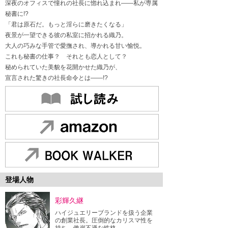
深夜のオフィスで憧れの社長に惚れ込まれ——私が専属
秘書に!?
「君は原石だ。もっと淫らに磨きたくなる」
夜景が一望できる彼の私室に招かれる織乃。
大人の巧みな手管で愛撫され、導かれる甘い愉悦。
これも秘書の仕事？ それとも恋人として？
秘められていた美貌を花開かせた織乃が、
宣言された驚きの社長命令とは——!?
登場人物
彩輝久継
ハイジュエリーブランドを扱う企業
の創業社長。圧倒的なカリスマ性を