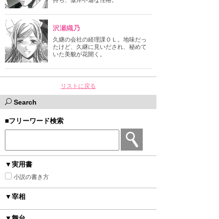
持ち、傲岸不遜な性格。
沢瀬織乃
久継の会社の経理課ＯＬ。地味だっ
たけど、久継に見いだされ、秘めて
いた美貌が花開く。
リストに戻る
Search
■フリーワード検索
▼実用書
小説の書き方
▼宰相
▼舞台