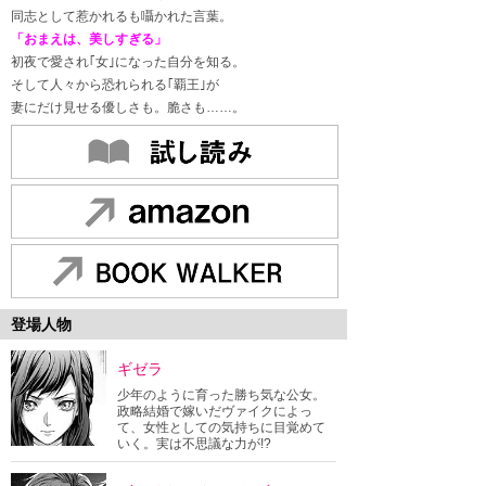
同志として惹かれるも囁かれた言葉。
「おまえは、美しすぎる」
初夜で愛され｢女｣になった自分を知る。
そして人々から恐れられる｢覇王｣が
妻にだけ見せる優しさも。脆さも……。
登場人物
ギゼラ
少年のように育った勝ち気な公女。
政略結婚で嫁いだヴァイクによっ
て、女性としての気持ちに目覚めて
いく。実は不思議な力が!?