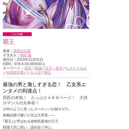
覇王
著者：
花衣沙久羅
イラスト：
桐矢 隆
発売日：2015年12月01日
ISBN：978-4-04-865693-1
キーワード：
初恋
／
新婚
／
王子・皇子
／
ヒストリカル
／
中世西洋風
／
いちゃ甘
／
騎士
最強の男と激しすぎる恋！ 乙女系エ
ンタメの到達点！
巨匠の本気！ たっぷり４６６ページ！ 大河
ロマンスの大本命！
少年のように育ったヨーロッパの姫ギゼラ。
政略結婚で嫁いだ先は大草原――
｢覇王｣と呼ばれる遊牧民最強の王子。
戦場で共に戦い、認め合う仲に。