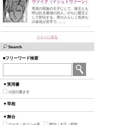
ヴァイク（イシュトヴァーン）
草原の部族の王子にして、狼王とも
呼ばれる最強の武人。のちに覇王と
して即位する。男の人らしく気持ち
の表現が苦手で……。
リストに戻る
Search
■フリーワード検索
▼実用書
小説の書き方
▼宰相
▼舞台
ローマ・ギリシャ風
明治・大正・昭和
ファンタジー
ヒストリカル