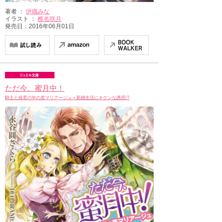
著者 ：
伊織みな
イラスト ：
椎名咲月
発売日：2016年06月01日
ただ今、蜜月中！
騎士と姫君の年の差マリアージュ＋新婚生活にキケンな誘惑!?