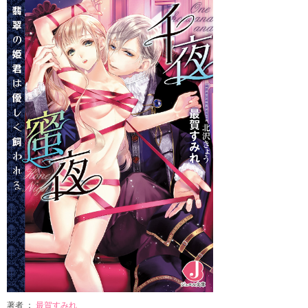
著者 ：
最賀すみれ