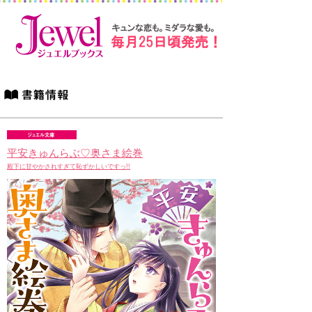
平安きゅんらぶ♡奥さま絵巻
殿下に甘やかされすぎて恥ずかしいですっ!!