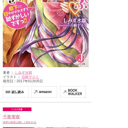
著者 ：
しみず水都
イラスト ：
吉崎ヤスミ
発売日：2017年01月05日
千夜蜜夜
翡翠の姫君は優しく飼われる