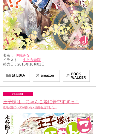
著者 ：
伊織みな
イラスト ：
えとう綺羅
発売日：2016年10月01日
王子様は、にゃんこ姫に夢中すぎっ！
政略結婚のハズが甘いちゃ新婚生活でした。