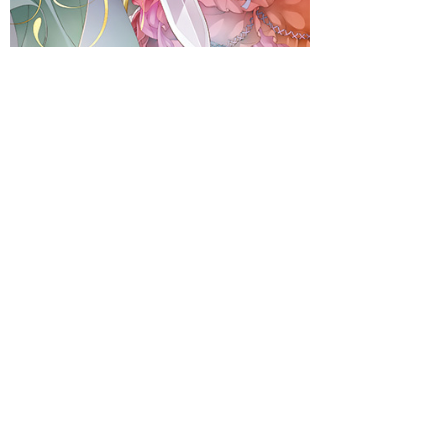
著者 ：
柚原テイル
イラスト ：
SHABON
発売日：2014年12月25日
監禁愛アンソロジー