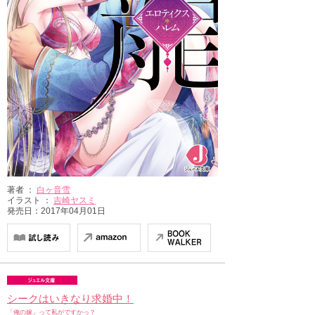
著者 ：
白ヶ音雪
イラスト ：
吉崎ヤスミ
発売日：2017年04月01日
シークはいきなり求婚中！
「俺の嫁」って私がですかっ？