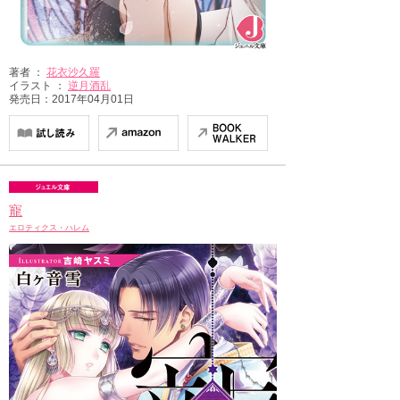
著者 ：
花衣沙久羅
イラスト ：
逆月酒乱
発売日：2017年04月01日
寵
エロティクス・ハレム