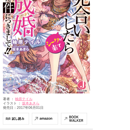
著者 ：
柚原テイル
イラスト ：
坂本あきら
発売日：2017年06月01日