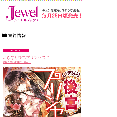
いきなり後宮プリンセス!?
溺甘殿下は蜜月♡計画中！