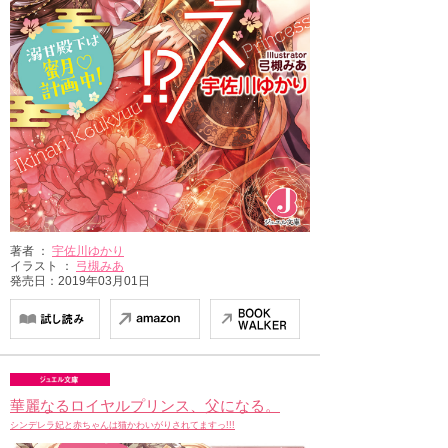
著者 ：
宇佐川ゆかり
イラスト ：
弓槻みあ
発売日：2019年03月01日
華麗なるロイヤルプリンス、父になる。
シンデレラ妃と赤ちゃんは猫かわいがりされてますっ!!!