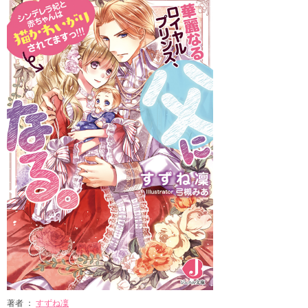
著者 ：
すずね凜