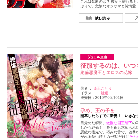
これは禁断の恋？ 彼から離れるも
ぷりで、危険なオジサマと純情愛
征服するのは、いつ
絶倫悪魔王とエロスの花嫁
著者 ：
斎王ことり
イラスト ：
旭炬
発売日：2019年05月01日
孕め、王の子を
開幕したらすでに新妻！ いきな
目覚めた瞬間、
傲慢な国王陛下
の
しかも絶倫！ 昼も夜も求められ!
悪戯な指先で、巧みな舌で、凶暴な
がれる熱い精！ なぜ私だけに
そん