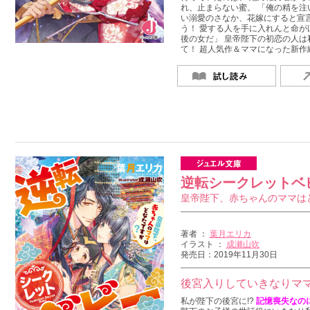
れ、止まらない蜜。 「俺の精を注
い溺愛のさなか、花嫁にすると宣
う！ 愛する人を手に入れんと命が
後の女だ」 皇帝陛下の初恋の人は
て！ 超人気作＆ママになった新作
逆転シークレットベ
皇帝陛下、赤ちゃんのママは
著者 ：
葉月エリカ
イラスト ：
成瀬山吹
発売日：2019年11月30日
後宮入りしていきなりマ
私が陛下の後宮に!?
記憶喪失なのに