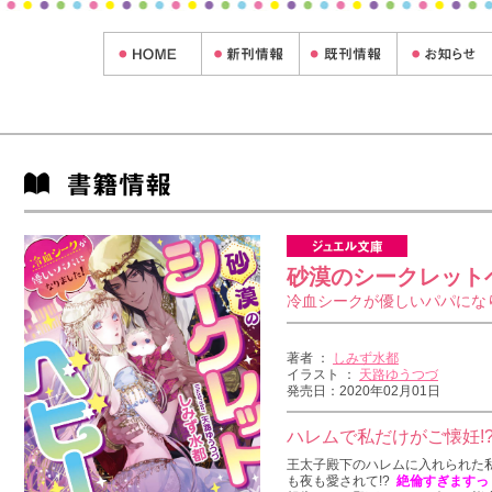
砂漠のシークレット
冷血シークが優しいパパにな
著者 ：
しみず水都
イラスト ：
天路ゆうつづ
発売日：2020年02月01日
ハレムで私だけがご懐妊!
王太子殿下のハレムに入れられた
も夜も愛されて!?
絶倫すぎますっ