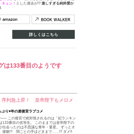
？
キュン！
とした過去が!?
激しすぎる純粋愛か
ス
詳しくはこちら
グは133番目のようです
、序列急上昇！ 皇帝陛下もメロメ
っぷり♥年の差後宮ラブコメ
── この後宮で絶対視されるのは「妃ランキン
は133番目の劣等生。 このままでは皇帝陛下の
が出会ったのは不思議な青年・菫星。 ずっとオ
接吻!? 閨ごとの手ほどきまで……!? ダメ!!