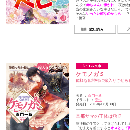
陛下のお子様の世話役にいきなり私が
ん役で
赤ちゃんに懐かれ
、 夜は
当の家族みたいな幸せな日々。 
それは
いったい誰なのかしら
──
in後宮
ケモノガミ
俺様な獣神様に嫁入りさせら
著者 ：
百門一新
イラスト ：
壱也
発売日：2019年08月30日
旦那サマの正体は狼!?
獣神様の生贄として捧げられてし
「おまえを前にすると
オスとして