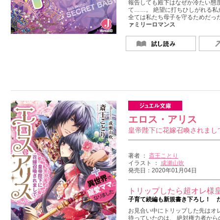
報告しても殿下はなぜか冷たい態
て……。 絶望に打ちひしがれる私
全ては私たち母子を守るためだ
ァミリーロマンス
エロス・アリス
皇帝陛下に花嫁召喚されまし
著者 ：
斎王ことり
イラスト ：
成瀬山吹
発売日：2020年01月04日
トリップしたら超オレ様皇
子育て続編も新規書き下ろし！ 
お見合い中にトリップした先はオレ
待っていたのは、 絶対権力者から