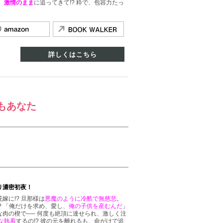
、
激情のまま
に追ってきて!? 粋で、包容力たっ
詳しくはこちら
もあなた
り濃密初夜！
花嫁に!? 旦那様は
悪魔のように冷酷で無慈悲
。
? 「俺だけを求め、愛し、
俺の子供を産むんだ
」
肉の楔で── 何度も絶頂に達せられ、激しく注
な執着
するの!? 彼の元を離れるも、命がけで追