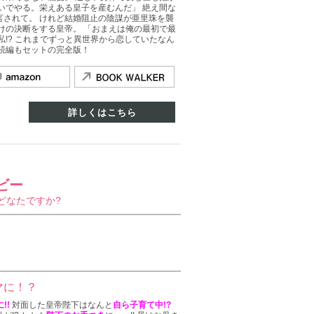
いでやる。栄えある皇子を産むんだ」 絶え間な
言されて。 けれど結婚阻止の陰謀が亜里珠を襲
けの決断をする皇帝。 「おまえは俺の最初で最
私!? これまでずっと異世界から恋していたなん
続編もセットの完全版！
詳しくはこちら
ビー
どなたですか?
マに！？
!!
対面した皇帝陛下はなんと
自ら子育て中!?