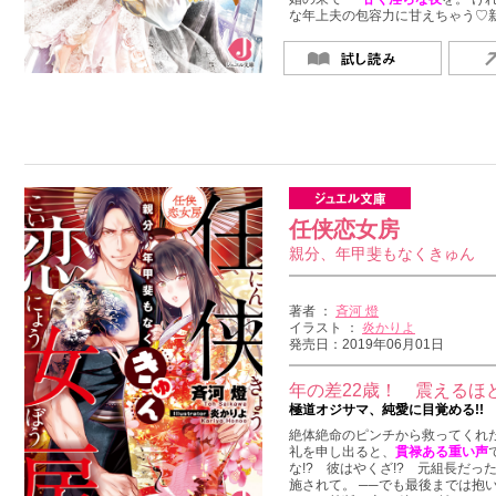
な年上夫の包容力に甘えちゃう♡
任侠恋女房
親分、年甲斐もなくきゅん
著者 ：
斉河 燈
イラスト ：
炎かりよ
発売日：2019年06月01日
年の差22歳！ 震えるほ
極道オジサマ、純愛に目覚める!!
絶体絶命のピンチから救ってくれ
礼を申し出ると、
貫禄ある重い声
な!? 彼はやくざ!? 元組長だっ
施されて。 ──でも最後までは抱