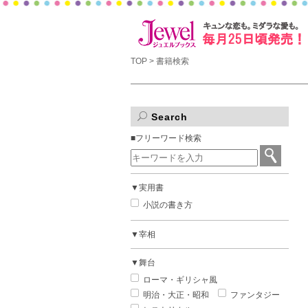
TOP
> 書籍検索
Search
■フリーワード検索
▼実用書
小説の書き方
▼宰相
▼舞台
ローマ・ギリシャ風
明治・大正・昭和
ファンタジー