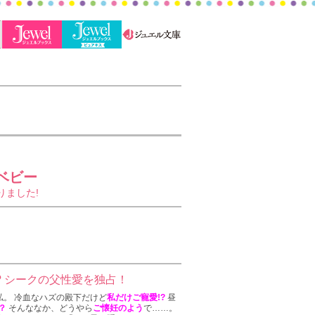
ベビー
りました!
? シークの父性愛を独占！
私。 冷血なハズの殿下だけど
私だけご寵愛!?
昼
？
そんななか、どうやら
ご懐妊のよう
で……。