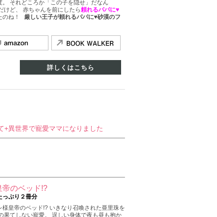
度。 それどころか「この子を隠せ」だなん
だけど、 赤ちゃんを前にしたら
頼れるパパに♥
ったのね！
厳しい王子が頼れるパパに♥砂漠のフ
詳しくはこちら
て+異世界で寵愛ママになりました
帝のベッド!?
たっぷり２冊分
様皇帝のベッド!? いきなり召喚された亜里珠を
の果てしない寵愛。 逞しい身体で夜も昼も抱か