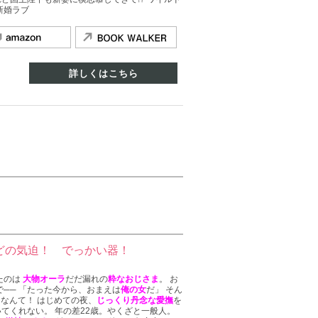
新婚ラブ
詳しくはこちら
どの気迫！ でっかい器！
たのは
大物オーラ
だだ漏れの
粋なおじさま
。 お
で── 「たった今から、おまえは
俺の女
だ」 そん
たなんて！ はじめての夜、
じっくり丹念な愛撫
を
いてくれない。 年の差22歳。やくざと一般人。