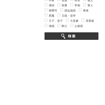
作家
貴族
医者
魔王
僧侶
執事
宰相
軍人
御曹司
国会議員
勇者
悪魔
王様・皇帝
王子・皇子
大富豪
実業家
海賊
騎士
お狐様