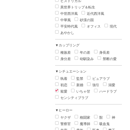
ヒストリカル
異世界トリップ＆転生
中世西洋風
近代西洋風
中華風
砂漠の国
平安時代風
オフィス
現代
あやかし
▼カップリング
種族差
年の差
身長差
身分差
幼馴染み
禁断の愛
▼シチュエーション
執着
監禁
ピュアラブ
初恋
新婚
強引
溺愛
寵愛
いちゃ甘
ハードラブ
センシティブラブ
▼ヒーロー
ヤクザ
格闘家
獣
神
警察官
魔導師
吸血鬼