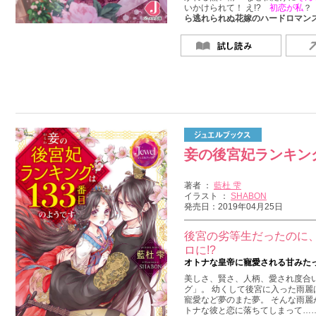
いかけられて！ え!?
初恋が私
ら逃れられぬ花嫁のハードロマン
妾の後宮妃ランキン
著者 ：
藍杜 雫
イラスト ：
SHABON
発売日：2019年04月25日
後宮の劣等生だったのに
ロに!?
オトナな皇帝に寵愛される甘みた
美しさ、賢さ、人柄、愛され度合い
グ」。 幼くして後宮に入った雨麗
寵愛など夢のまた夢。 そんな雨麗
トナな彼と恋に落ちてしまって…… 