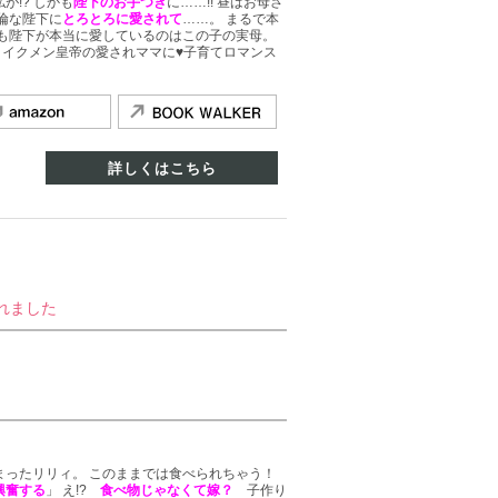
!? しかも
陛下のお手つき
に……!! 昼はお母さ
絶倫な陛下に
とろとろに愛されて
……。 まるで本
でも陛下が本当に愛しているのはこの子の実母。
？ イクメン皇帝の愛されママに♥子育てロマンス
詳しくはこちら
れました
まったリリィ。 このままでは食べられちゃう！
興奮する
」 え!?
食べ物じゃなくて嫁？
子作り