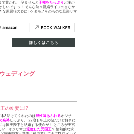
まで貫かれ、 孕ませんと
子種をたっぷり
と注が
かしいですっ！ そんな熱々新婚ライフのさなか
きな黒翼狼の姿に!! ケダモノそのものな旦那サマ
詳しくはこちら
♥ウェディング
国王の幼妻に!?
私! 助けてくれたのは
野性味あふれる
オジサ
の余裕
たっぷり。 22歳も年上の彼だけど好きに
には国王陛下と結婚する使命が！ ところが王宮
っ!? オジサマは
退位した元国王
？ 情熱的な求
れど国王陛下も新妻に横恋慕してきて!? ワイルド