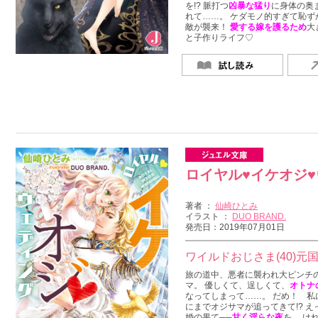
を!? 脈打つ
凶暴な猛り
に身体の奥
れて……。 ケダモノ的すぎて恥ず
敵が襲来！
愛する嫁を護るため
大
と子作りライフ♡
ロイヤル♥イケオジ
著者 ：
仙崎ひとみ
イラスト ：
DUO BRAND.
発売日：2019年07月01日
ワイルドおじさま(40)元
旅の道中、悪者に襲われ大ピンチの
マ。 優しくて、逞しくて、
オトナ
なってしまって……。 だめ！ 私
にまでオジサマが追ってきて!? え
婚の果て──
甘く淫らな夜
を。 け