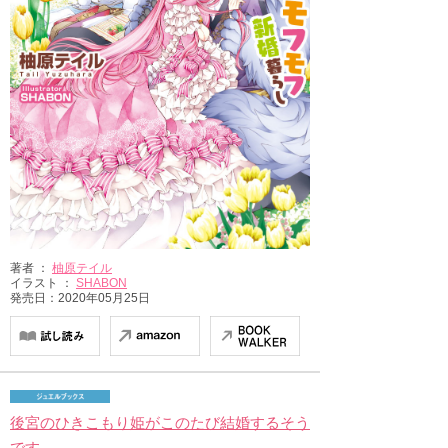
著者 ：
柚原テイル
イラスト ：
SHABON
発売日：2020年05月25日
後宮のひきこもり姫がこのたび結婚するそう
です。