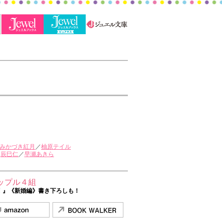
みかづき紅月
／
柚原テイル
／
辰巳仁
／
早瀬あきら
ップル４組
！』《新婚編》書き下ろしも！