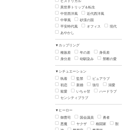
ヒストリカル
異世界トリップ＆転生
中世西洋風
近代西洋風
中華風
砂漠の国
平安時代風
オフィス
現代
あやかし
▼カップリング
種族差
年の差
身長差
身分差
幼馴染み
禁断の愛
▼シチュエーション
執着
監禁
ピュアラブ
初恋
新婚
強引
溺愛
寵愛
いちゃ甘
ハードラブ
センシティブラブ
▼ヒーロー
御曹司
国会議員
勇者
悪魔
ヤクザ
格闘家
獣