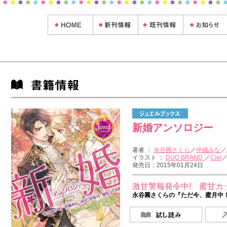
新婚アンソロジー
著者 ：
永谷圓さくら
／
伊織みな
／
イラスト ：
DUO BRAND.
／
Ciel
発売日：2015年01月24日
激甘警報発令中! 蜜甘カ
永谷圓さくらの『ただ今、蜜月中