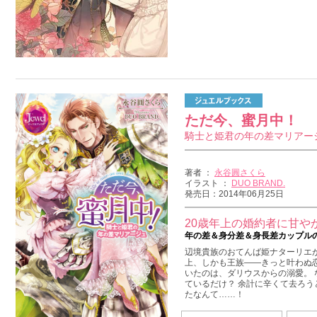
ただ今、蜜月中！
騎士と姫君の年の差マリアー
著者 ：
永谷圓さくら
イラスト ：
DUO BRAND.
発売日：2014年06月25日
20歳年上の婚約者に甘や
年の差＆身分差＆身長差カップル
辺境貴族のおてんば姫ナターリエが
上、しかも王族——きっと叶わぬ
いたのは、ダリウスからの溺愛。 
ているだけ？ 余計に辛くて去ろう
たなんて……！