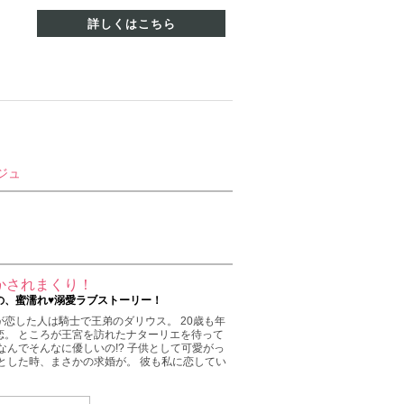
詳しくはこちら
ジュ
かされまくり！
の、蜜濡れ♥溺愛ラブストーリー！
恋した人は騎士で王弟のダリウス。 20歳も年
恋。 ところが王宮を訪れたナターリエを待って
なんでそんなに優しいの!? 子供として可愛がっ
とした時、まさかの求婚が。 彼も私に恋してい