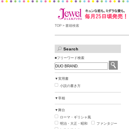
TOP
> 書籍検索
Search
■フリーワード検索
▼実用書
小説の書き方
▼宰相
▼舞台
ローマ・ギリシャ風
明治・大正・昭和
ファンタジー