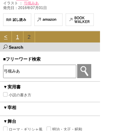
イラスト ：
弓槻みあ
発売日：2016年07月01日
<
1
2
Search
■フリーワード検索
▼実用書
小説の書き方
▼宰相
▼舞台
ローマ・ギリシャ風
明治・大正・昭和
ファンタジー
ヒストリカル