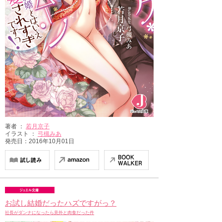
著者 ：
若月京子
イラスト ：
弓槻みあ
発売日：2016年10月01日
お試し結婚だったハズですがっ？
社長がダンナになったら意外と肉食だった件