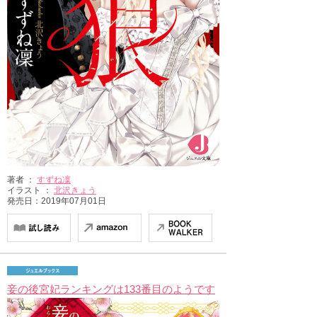
著者 ：
すずね凜
イラスト ：
北沢きょう
発売日：2019年07月01日
妾の後宮妃ランキングは133番目のようです