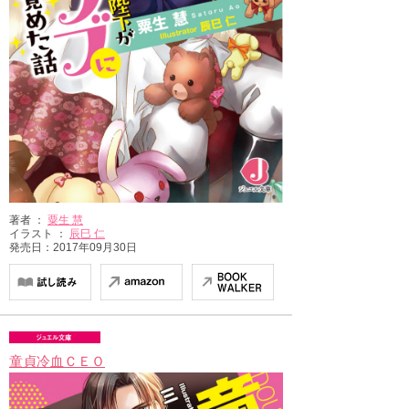
著者 ：
粟生 慧
イラスト ：
辰巳 仁
発売日：2017年09月30日
童貞冷血ＣＥＯ