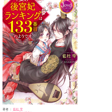
著者 ：
藍杜 雫