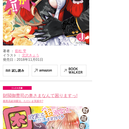
著者 ：
藍杜 雫
イラスト ：
北沢きょう
発売日：2018年11月01日
財閥御曹司の奥さまなんて困りますっ!
腹黒流超溺愛法、ただいま実践中?