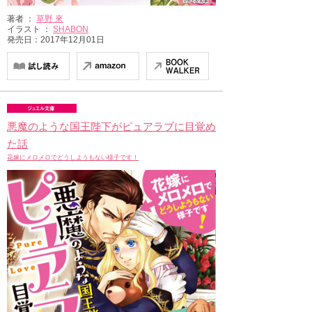
著者 ：
草野 來
イラスト ：
SHABON
発売日：2017年12月01日
悪魔のような国王陛下がピュアラブに目覚め
た話
花嫁にメロメロでどうしようもない様子です！