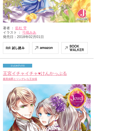
著者 ：
藍杜 雫
イラスト ：
弓槻みあ
発売日：2018年02月01日
王宮イチャイチャ♥けんかっぷる
腹黒侯爵とツンデレな王女様