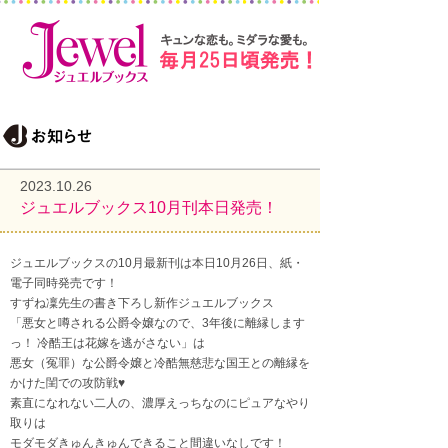
2023.10.26
ジュエルブックス10月刊本日発売！
ジュエルブックスの10月最新刊は本日10月26日、紙・
電子同時発売です！
すずね凜先生の書き下ろし新作ジュエルブックス
「悪女と噂される公爵令嬢なので、3年後に離縁します
っ！ 冷酷王は花嫁を逃がさない」は
悪女（冤罪）な公爵令嬢と冷酷無慈悲な国王との離縁を
かけた閨での攻防戦♥
素直になれない二人の、濃厚えっちなのにピュアなやり
取りは
モダモダきゅんきゅんできること間違いなしです！