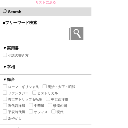
リストに戻る
Search
■フリーワード検索
▼実用書
小説の書き方
▼宰相
▼舞台
ローマ・ギリシャ風
明治・大正・昭和
ファンタジー
ヒストリカル
異世界トリップ＆転生
中世西洋風
近代西洋風
中華風
砂漠の国
平安時代風
オフィス
現代
あやかし