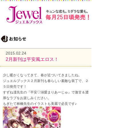
2015.02.24
2月新刊は平安風エロス！
少し暖かくなってきて、春が近づいてきましたね。
ジュエルブックス２月新刊も春らしい素敵な装丁で、２
５日発売です！
すずね凜先生の『平安♡溺愛まりあーじゅ』で激甘＆濃
厚なラブをお楽しみください。
もぎたて林檎先生のイラストも美麗で必見です♪