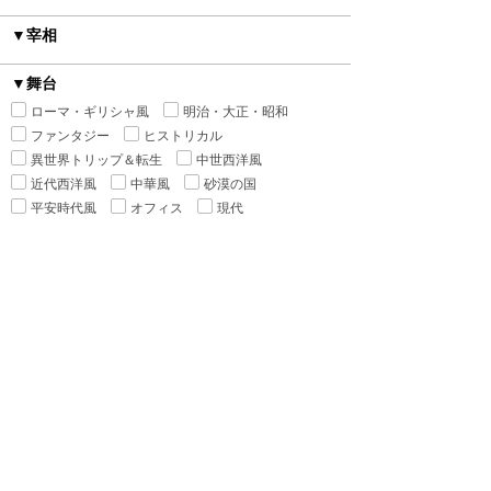
▼宰相
▼舞台
ローマ・ギリシャ風
明治・大正・昭和
ファンタジー
ヒストリカル
異世界トリップ＆転生
中世西洋風
近代西洋風
中華風
砂漠の国
平安時代風
オフィス
現代
あやかし
▼カップリング
種族差
年の差
身長差
身分差
幼馴染み
禁断の愛
▼シチュエーション
執着
監禁
ピュアラブ
初恋
新婚
強引
溺愛
寵愛
いちゃ甘
ハードラブ
センシティブラブ