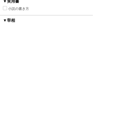
▼実用書
小説の書き方
▼宰相
▼舞台
ローマ・ギリシャ風
明治・大正・昭和
ファンタジー
ヒストリカル
異世界トリップ＆転生
中世西洋風
近代西洋風
中華風
砂漠の国
平安時代風
オフィス
現代
あやかし
▼カップリング
種族差
年の差
身長差
身分差
幼馴染み
禁断の愛
▼シチュエーション
執着
監禁
ピュアラブ
初恋
新婚
強引
溺愛
寵愛
いちゃ甘