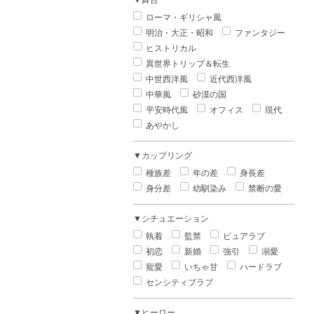
▼舞台
ローマ・ギリシャ風
明治・大正・昭和
ファンタジー
ヒストリカル
異世界トリップ＆転生
中世西洋風
近代西洋風
中華風
砂漠の国
平安時代風
オフィス
現代
あやかし
▼カップリング
種族差
年の差
身長差
身分差
幼馴染み
禁断の愛
▼シチュエーション
執着
監禁
ピュアラブ
初恋
新婚
強引
溺愛
寵愛
いちゃ甘
ハードラブ
センシティブラブ
▼ヒーロー