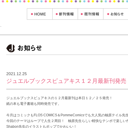
.
2021.12.25
ジュエルブックスピュアキス１２月最新刊発売
ジュエルブックスピュアキスの１２月最新刊は本日１２／２５発売！
紙の本も電子書籍も同時発売です。
今月はコミックもFLOS COMICS＆PommeComicsでも大人気の柚原テイル
今回のテーマはループで人生２周目！ 柚原先生らしい軽快なテンポで楽しい
Shabon先生のイラストもポップでかわいい！