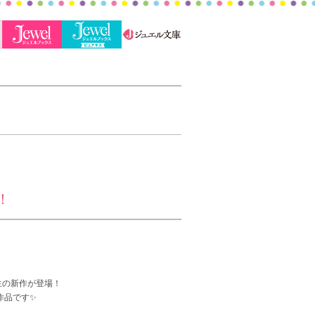
！
先生の新作が登場！
作品です✨