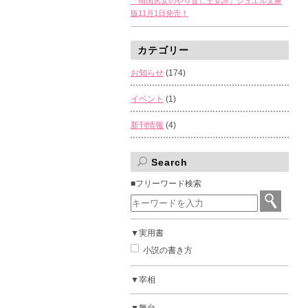
『傾国悪女のやり直し王女譚』ジュエル文庫
版11月1日発売！
カテゴリー
お知らせ
(174)
イベント
(1)
新刊情報
(4)
Search
■フリーワード検索
▼実用書
小説の書き方
▼宰相