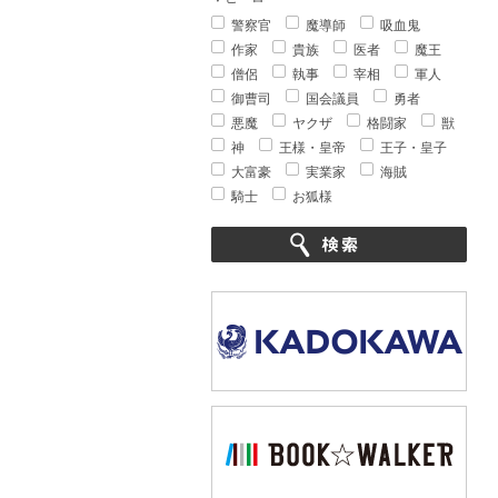
警察官
魔導師
吸血鬼
作家
貴族
医者
魔王
僧侶
執事
宰相
軍人
御曹司
国会議員
勇者
悪魔
ヤクザ
格闘家
獣
神
王様・皇帝
王子・皇子
大富豪
実業家
海賊
騎士
お狐様