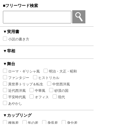
■フリーワード検索
▼実用書
小説の書き方
▼宰相
▼舞台
ローマ・ギリシャ風
明治・大正・昭和
ファンタジー
ヒストリカル
異世界トリップ＆転生
中世西洋風
近代西洋風
中華風
砂漠の国
平安時代風
オフィス
現代
あやかし
▼カップリング
種族差
年の差
身長差
身分差
幼馴染み
禁断の愛