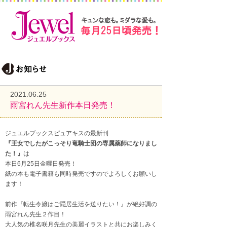
2021.06.25
雨宮れん先生新作本日発売！
ジュエルブックスピュアキスの最新刊
『王女でしたがこっそり竜騎士団の専属薬師になりまし
た！』
は
本日6月25日金曜日発売！
紙の本も電子書籍も同時発売ですのでよろしくお願いし
ます！
前作『転生令嬢はご隠居生活を送りたい！』が絶好調の
雨宮れん先生２作目！
大人気の椎名咲月先生の美麗イラストと共にお楽しみく