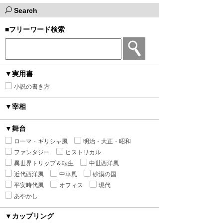
Search
■フリーワード検索
▼実用書
小説の書き方
▼宰相
▼舞台
ローマ・ギリシャ風
明治・大正・昭和
ファンタジー
ヒストリカル
異世界トリップ＆転生
中世西洋風
近代西洋風
中華風
砂漠の国
平安時代風
オフィス
現代
あやかし
▼カップリング