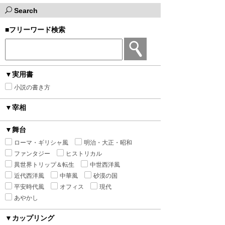
Search
■フリーワード検索
▼実用書
小説の書き方
▼宰相
▼舞台
ローマ・ギリシャ風
明治・大正・昭和
ファンタジー
ヒストリカル
異世界トリップ＆転生
中世西洋風
近代西洋風
中華風
砂漠の国
平安時代風
オフィス
現代
あやかし
▼カップリング