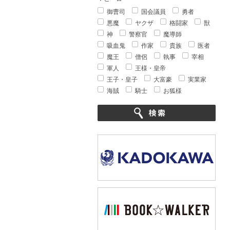
御曹司
国会議員
勇者
悪魔
ヤクザ
格闘家
獣
神
警察官
魔導師
吸血鬼
作家
貴族
医者
魔王
僧侶
執事
宰相
軍人
王様・皇帝
王子・皇子
大富豪
実業家
海賊
騎士
お狐様