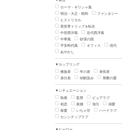
▼舞台
ローマ・ギリシャ風
明治・大正・昭和
ファンタジー
ヒストリカル
異世界トリップ＆転生
中世西洋風
近代西洋風
中華風
砂漠の国
平安時代風
オフィス
現代
あやかし
▼カップリング
種族差
年の差
身長差
身分差
幼馴染み
禁断の愛
▼シチュエーション
執着
監禁
ピュアラブ
初恋
新婚
強引
溺愛
寵愛
いちゃ甘
ハードラブ
センシティブラブ
▼ヒーロー