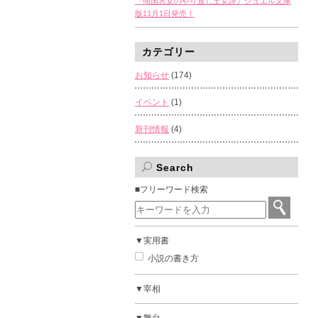
『傾国悪女のやり直し王女譚』ジュエル文庫
版11月1日発売！
カテゴリー
お知らせ
(174)
イベント
(1)
新刊情報
(4)
Search
■フリーワード検索
▼実用書
小説の書き方
▼宰相